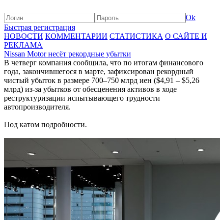
Ok
Быстрая регистрация
НОВОСТИ
КОММЕНТАРИИ
СТАТИСТИКА
О САЙТЕ И
РЕКЛАМА
Nissan Motor несёт рекордные убытки
В четверг компания сообщила, что по итогам финансового
года, закончившегося в марте, зафиксирован рекордный
чистый убыток в размере 700–750 млрд иен ($4,91 – $5,26
млрд) из-за убытков от обесценения активов в ходе
реструктуризации испытывающего трудности
автопроизводителя.
Под катом подробности.