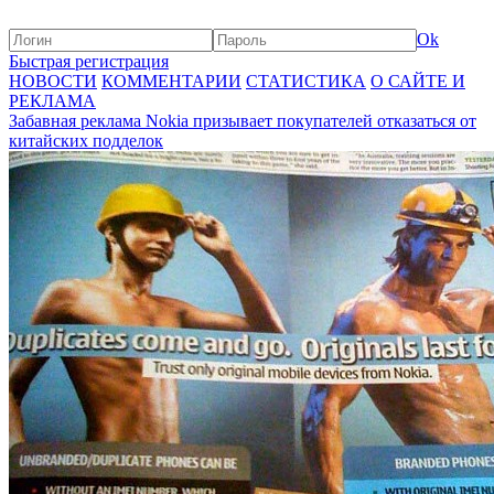
Ok
Быстрая регистрация
НОВОСТИ
КОММЕНТАРИИ
СТАТИСТИКА
О САЙТЕ И
РЕКЛАМА
Забавная реклама Nokia призывает покупателей отказаться от
китайских подделок