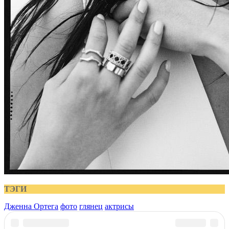
ТЭГИ
Дженна Ортега
фото
глянец
актрисы