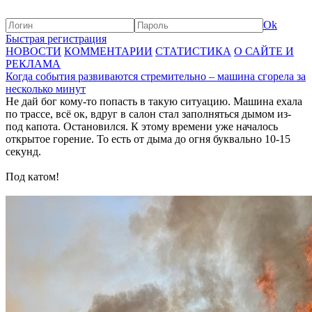
Ok
Быстрая регистрация
НОВОСТИ
КОММЕНТАРИИ
СТАТИСТИКА
О САЙТЕ И
РЕКЛАМА
Когда события развиваются стремительно – машина сгорела за
несколько минут
Не дай бог кому-то попасть в такую ситуацию. Машина ехала
по трассе, всё ок, вдруг в салон стал заполняться дымом из-
под капота. Остановился. К этому времени уже началось
открытое горение. То есть от дыма до огня буквально 10-15
секунд.
Под катом!