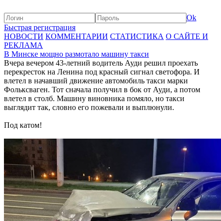
Ok
Быстрая регистрация
НОВОСТИ
КОММЕНТАРИИ
СТАТИСТИКА
О САЙТЕ И
РЕКЛАМА
В Минске мощно размотало машину такси
Вчера вечером 43-летний водитель Ауди решил проехать
перекресток на Ленина под красный сигнал светофора. И
влетел в начавший движение автомобиль такси марки
Фольксваген. Тот сначала получил в бок от Ауди, а потом
влетел в столб. Машину виновника помяло, но такси
выглядит так, словно его пожевали и выплюнули.
Под катом!