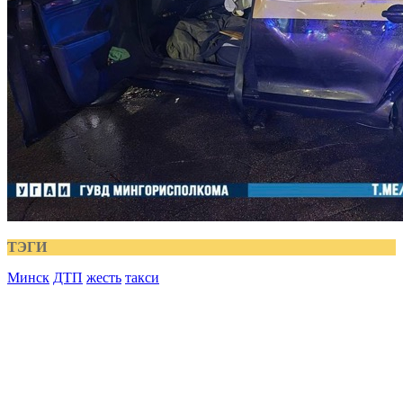
ТЭГИ
Минск
ДТП
жесть
такси