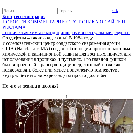
Ok
Быстрая регистрация
НОВОСТИ
КОММЕНТАРИИ
СТАТИСТИКА
О САЙТЕ И
РЕКЛАМА
Тропическая химза с кондиционерами и сексуальные девушки
Солдафоны – такие солдафоны! В 1984 году
Исследовательский центр солдатского снаряжения армии
США (Natick Labs MA) создал работающий прототип костюма
химической и радиационной защиты для военных, причём для
использования в тропиках и пустынях. Его главной фишкой
был встроенный в ранец кондиционер, который позволял
поддерживать более или менее приемлемую температуру
внутри. Без него на жаре солдаты просто дохли бы.
Но что за девица в шортах?
1