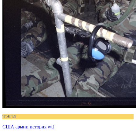
ТЭГИ
США
армии
история
wtf