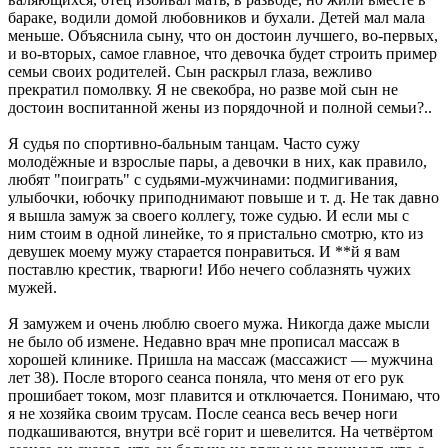
бараке, водили домой любовников и бухали. Детей мал мала
меньше. Объяснила сыну, что он достоин лучшего, во-первых,
и во-вторых, самое главное, что девочка будет строить пример
семьи своих родителей. Сын раскрыл глаза, вежливо
прекратил помолвку. Я не свекобра, но разве мой сын не
достоин воспитанной жены из порядочной и полной семьи?..
Я судья по спортивно-бальным танцам. Часто сужу
молодёжные и взрослые пары, а девочки в них, как правило,
любят "поиграть" с судьями-мужчинами: подмигивания,
улыбочки, юбочку приподнимают повыше и т. д. Не так давно
я вышла замуж за своего коллегу, тоже судью. И если мы с
ним стоим в одной линейке, то я пристально смотрю, кто из
девушек моему мужу старается понравиться. И **й я вам
поставлю крестик, тварюги! Ибо нечего соблазнять чужих
мужей.
Я замужем и очень люблю своего мужа. Никогда даже мысли
не было об измене. Недавно врач мне прописал массаж в
хорошей клинике. Пришла на массаж (массажист — мужчина
лет 38). После второго сеанса поняла, что меня от его рук
прошибает током, мозг плавится и отключается. Понимаю, что
я не хозяйка своим трусам. После сеанса весь вечер ноги
подкашиваются, внутри всё горит и шевелится. На четвёртом