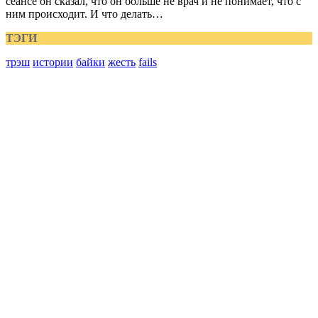
сеансе он сказал, что он больше не врач и не понимает, что с
ним происходит. И что делать…
ТЭГИ
трэш
истории
байки
жесть
fails