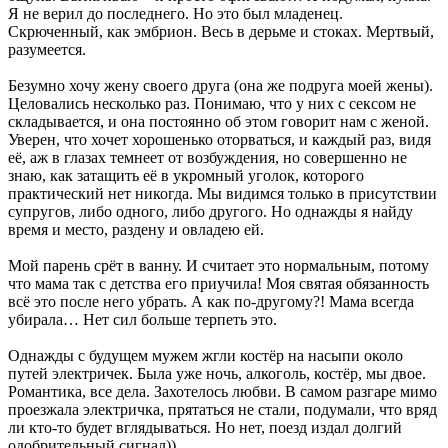
Я не верил до последнего. Но это был младенец.
Скрюченный, как эмбрион. Весь в дерьме и стоках. Мертвый,
разумеется.
Безумно хочу жену своего друга (она же подруга моей жены).
Целовались несколько раз. Понимаю, что у них с сексом не
складывается, и она постоянно об этом говорит нам с женой.
Уверен, что хочет хорошенько оторваться, и каждый раз, видя
её, аж в глазах темнеет от возбуждения, но совершенно не
знаю, как затащить её в укромный уголок, которого
практический нет никогда. Мы видимся только в присутствии
супругов, либо одного, либо другого. Но однажды я найду
время и место, раздену и овладею ей.
Мой парень срёт в ванну. И считает это нормальным, потому
что мама так с детства его приучила! Моя святая обязанность
всё это после него убрать. А как по-другому?! Мама всегда
убирала… Нет сил больше терпеть это.
Однажды с будущем мужем жгли костёр на насыпи около
путей электричек. Была уже ночь, алкоголь, костёр, мы двое.
Романтика, все дела. Захотелось любви. В самом разгаре мимо
проезжала электричка, прятаться не стали, подумали, что вряд
ли кто-то будет вглядываться. Но нет, поезд издал долгий
одобрительный сигнал))