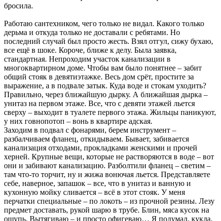
бросила.
Работаю сантехником, чего только не видал. Какого только
дерьма и откуда только не доставали с ребятами. Но
последний случай был просто жесть. Взял отгул, сижу бухаю,
все ещё в шоке. Короче, ближе к делу. Была заявка,
стандартная. Непроходим участок канализации в
многоквартирном доме. Чтобы вам было понятнее – забит
общий стояк в девятиэтажке. Весь дом срёт, простите за
выражение, а в подвале затык. Куда воде и стокам уходить?
Правильно, через ближайшую дырку. А ближайшая дырка –
унитаз на первом этаже. Все, что с девяти этажей льется
сверху – выходит в туалете первого этажа. Жильцы паникуют,
у них говнопотоп – вонь в квартире адская.
Заходим в подвал с фонарями, берем инструмент –
разбалчиваем фланец, откидываем. Бывает, забивается
канализация отходами, прокладками женскими и прочей
херней. Крупные вещи, которые не растворяются в воде – вот
они и забивают канализацию. Разболтили фланец – светим –
там что-то торчит, ну и жижа вонючая льется. Представляете
себе, наверное, запашок – все, что в унитаз и ванную и
кухонную мойку сливается – всё в этот стояк. У меня
перчатки специальные – по локоть – из прочной резины. Лезу
предмет доставать, рукой шарю в трубе. Блин, мяса кусок на
ощупь. Вытягиваю – и просто офигеваю… Я подумал, кукла.