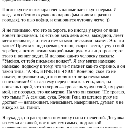
Послевкусие от кефира очень напоминает вкус спермы. И
когда я особенно скучаю по парню (мы живем в разных
городах), то пью кефир, и становится чуточку легче :))
Я не понимаю, что это за херота, но иногда у мужа от лица
воняет писюнами. То есть он весь день дома, выходной, лезет
меня целовать, а от него немытыми письками пахнет. Это что
такое? Причем я подозреваю, что он, скорее всего, чучун свой
теребит, а потом этими микробными руками лицо трогает, от
этого и воняет ходит. И неловко как-то человеку сказать:
"Умойся, от тебя письками воняет". Я ему мягко намекаю,
намекаю, подвожу к тому, что че-т пахнет как-то странно, а он
такой типа: "А ЧЕ, НИЧЕ НЕ ЧУЮ!" Конечно, свое-то не
пахнет, нормально ходить и вонять от лица немытыми
гениталиями! Сказала ему перед сном как есть, мол, ты
воняешь порой, что за херня — трогаешь чучун свой, ну руки
мой, не позорься, это же мерзко. На что он сказал: "Не трогаю,
что тыыы!" А сам как, сука, Букин Гена из штанов руку не
достает — наглаживает, начесывает, надергивает, думает, я не
вижу, ха-ха. Идиот.
Я сука, да, но расстроила помолвку сына с невестой. Девушка
из семьи алкашей, вот прям тех самых, под лавкой
валяющихся, отец избивал мать, в разводе, но жили вместе в