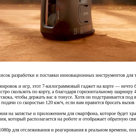
сок разработки и поставки инновационных инструментов для тр
ировок и игр, этот 7-килограммовый гаджет на корте — нечто 
ыстро скользить по корту, а благодаря горизонтальному шарниру
тскока, чтобы держать вас в тонусе. Хотя он подстраивается по
одачи со скоростью 120 км/ч, если вам нравится бросать вызов 
ения на запястье и приложением для смартфона, которое будет х
ения, который располагается на роботе и отображает обратную с
1080p для отслеживания и реагирования в реальном времени, по