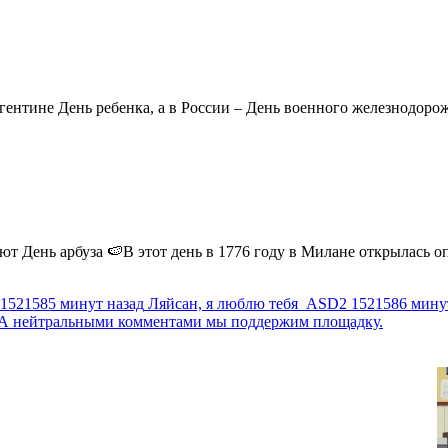
ентине День ребенка, а в России – День военного железнодорожн
 День арбуза 🍉В этот день в 1776 году в Милане открылась опер
1521585 минут назад
Ляйсан, я люблю тебя
ASD2
1521586 мину
г. А нейтральными комментами мы поддержим площадку.