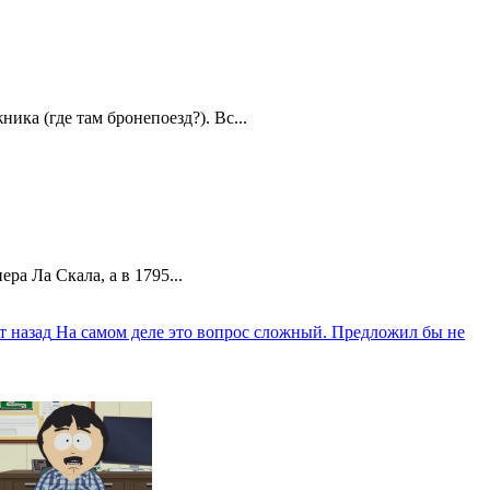
ика (где там бронепоезд?). Вс...
а Ла Скала, а в 1795...
т назад
На самом деле это вопрос сложный. Предложил бы не