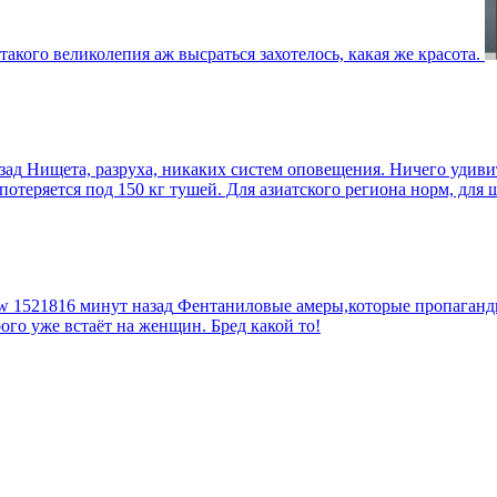
такого великолепия аж высраться захотелось, какая же красота.
зад
Нищета, разруха, никаких систем оповещения. Ничего удив
еряется под 150 кг тушей. Для азиатского региона норм, для шт
tw
1521816 минут назад
Фентаниловые амеры,которые пропагандир
рого уже встаёт на женщин. Бред какой то!