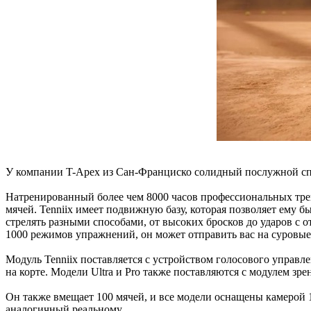
У компании T-Apex из Сан-Франциско солидный послужной спи
Натренированный более чем 8000 часов профессиональных трен
мячей. Tenniix имеет подвижную базу, которая позволяет ему б
стрелять разными способами, от высоких бросков до ударов с о
1000 режимов упражнений, он может отправить вас на суровые п
Модуль Tenniix поставляется с устройством голосового управл
на корте. Модели Ultra и Pro также поставляются с модулем зр
Он также вмещает 100 мячей, и все модели оснащены камерой 
аналогичный реальному.