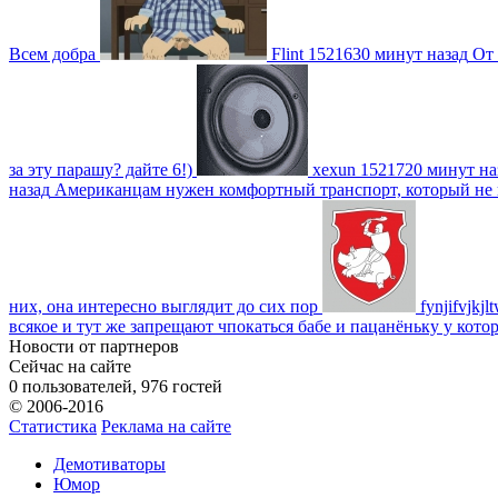
Всем добра
Flint
1521630 минут назад
От 
за эту парашу? дайте 6!)
xexun
1521720 минут на
назад
Американцам нужен комфортный транспорт, который не пот
них, она интересно выглядит до сих пор
fynjifvjkjl
всякое и тут же запрещают чпокаться бабе и пацанёньку у кото
Новости от партнеров
Сейчас на сайте
0 пользователей, 976 гостей
© 2006-2016
Статистика
Реклама на сайте
Демотиваторы
Юмор