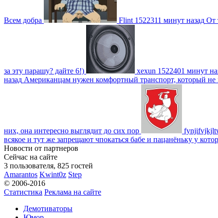
Всем добра
Flint
1522311 минут назад
От 
за эту парашу? дайте 6!)
xexun
1522401 минут на
назад
Американцам нужен комфортный транспорт, который не пот
них, она интересно выглядит до сих пор
fynjifvjkjl
всякое и тут же запрещают чпокаться бабе и пацанёньку у кото
Новости от партнеров
Сейчас на сайте
3 пользователя, 825 гостей
Amarantos
Kwint0z
Step
© 2006-2016
Статистика
Реклама на сайте
Демотиваторы
Юмор