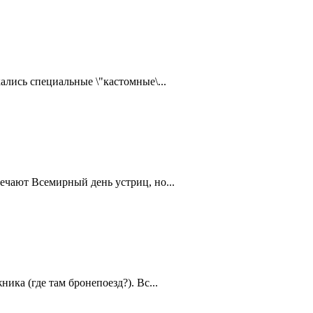
ались специальные \"кастомные\...
ечают Всемирный день устриц, но...
ика (где там бронепоезд?). Вс...