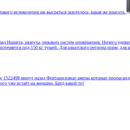
такого великолепия аж высраться захотелось, какая же красота.
зад
Нищета, разруха, никаких систем оповещения. Ничего удив
еряется под 150 кг тушей. Для азиатского региона норм, для шт
tw
1522498 минут назад
Фентаниловые амеры,которые пропагандир
рого уже встаёт на женщин. Бред какой то!