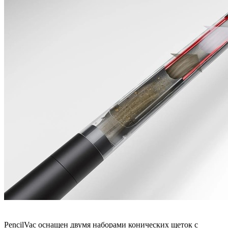
PencilVac оснащен двумя наборами конических щеток с