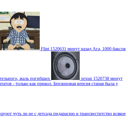
Flint
1520631 минут назад
Ага, 1000 баксов
ительного, жаль погибших
xexun
1520738 минут
атов - только как прикол. Бензиновая версия старая была у
уют чуть ли не с детсада пидарасню и трансвеститство всякое