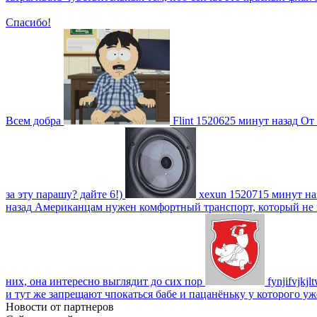
Спасибо!
Всем добра
Flint
1520625 минут назад
От 
за эту парашу? дайте 6!)
xexun
1520715 минут на
назад
Американцам нужен комфортный транспорт, который не пот
них, она интересно выглядит до сих пор
fynjifvjkjl
и тут же запрещают чпокаться бабе и пацанёньку у которого уж
Новости от партнеров