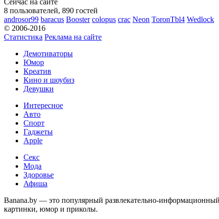
Сейчас на сайте
8 пользователей, 890 гостей
androsor99
baracus
Booster
colopus
crac
Neon
ToronTbl4
Wedlock
© 2006-2016
Статистика
Реклама на сайте
Демотиваторы
Юмор
Креатив
Кино и шоубиз
Девушки
Интересное
Авто
Спорт
Гаджеты
Apple
Секс
Мода
Здоровье
Афиша
Banana.by — это популярный развлекательно-информационный с
картинки, юмор и приколы.