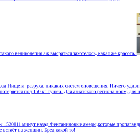
такого великолепия аж высраться захотелось, какая же красота.
зад
Нищета, разруха, никаких систем оповещения. Ничего удив
еряется под 150 кг тушей. Для азиатского региона норм, для шт
tw
1520811 минут назад
Фентаниловые амеры,которые пропагандир
е встаёт на женщин. Бред какой то!