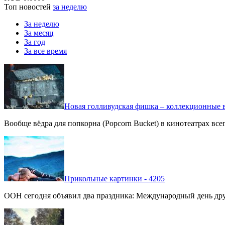
Топ новостей
за неделю
За неделю
За месяц
За год
За все время
Новая голливудская фишка – коллекционные в
Вообще вёдра для попкорна (Popcorn Bucket) в кинотеатрах вс
Прикольные картинки - 4205
ООН сегодня объявил два праздника: Международный день дру