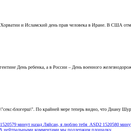
в Хорватии и Исламский день прав человека в Иране. В США отм
ентине День ребенка, а в России – День военного железнодорожн
 \"секс-блогерш\". По крайней мере теперь видно, что Диану Шур
1520579 минут назад
Ляйсан, я люблю тебя
ASD2
1520580 мину
г. А нейтральными комментами мы поддержим площадку.