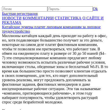
Ok
Быстрая регистрация
НОВОСТИ
КОММЕНТАРИИ
СТАТИСТИКА
О САЙТЕ И
РЕКЛАМА
Китайские зумеры платят липовым компаниям за липовое
трудоустройство
Миллионы китайцев каждый день приходят на работу в офис,
но, хотя подавляющее большинство получает за это деньги,
некоторые на самом деле платят фиктивным компаниям,
чтобы те позволяли им притворяться, что работают там. В
обмен на ежедневную плату в размере от 30 до 50 юаней ($4–
7) эти специализированные компании предлагают любому
человеку возможность испытать различные рабочие условия,
включающие столы, обеденные зоны и бесплатный Wi-Fi. В то
время как большинство просто позволяют клиентам отдыхать
в своих помещениях, для тех, кто ищет дополнительный
уровень реализма, могут предложить доплачивать за
фиктивные задания, фиктивных менеджеров и даже
инсценированные рабочие ситуации. Эти так называемые
«компании, притворяющиеся рабочими», в этом году
набирают популярность, чтобы удовлетворить растущий
спрос среди безработной молодежи.