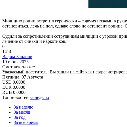
Милицию ронин встретил героически – с двумя ножами в руках
остановиться, лечь на пол, однако слово не остановит ронина.
Судили за сопротивлении сотрудникам милиции с угрозой при
лечение от синьки и наркотиков.
0
1414
Вадим Бананов
10 июня 2025
Смотрите также:
Уважаемый посетитель, Вы зашли на сайт как незарегистриров
Пятница, 07 Августа
USD
0.0000
EUR
0.0000
RUB
0.0000
Топ новостей
за неделю
За неделю
За месяц
За год
За все время