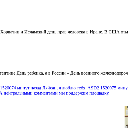
в Хорватии и Исламский день прав человека в Иране. В США отм
ентине День ребенка, а в России – День военного железнодорожн
1520074 минут назад
Ляйсан, я люблю тебя
ASD2
1520075 мину
г. А нейтральными комментами мы поддержим площадку.