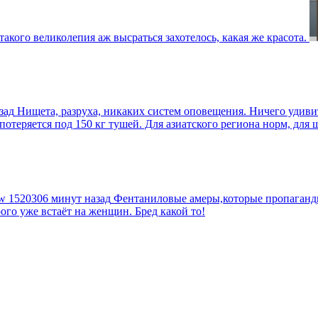
такого великолепия аж высраться захотелось, какая же красота.
зад
Нищета, разруха, никаких систем оповещения. Ничего удив
еряется под 150 кг тушей. Для азиатского региона норм, для шт
tw
1520306 минут назад
Фентаниловые амеры,которые пропагандир
рого уже встаёт на женщин. Бред какой то!