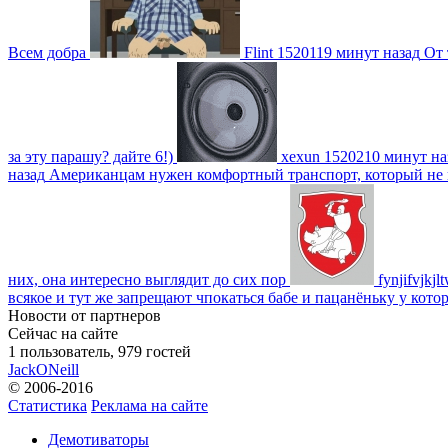
Всем добра
Flint
1520119 минут назад
От 
за эту парашу? дайте 6!)
xexun
1520210 минут на
назад
Американцам нужен комфортный транспорт, который не пот
них, она интересно выглядит до сих пор
fynjifvjkjl
всякое и тут же запрещают чпокаться бабе и пацанёньку у кото
Новости от партнеров
Сейчас на сайте
1 пользователь, 979 гостей
JackONeill
© 2006-2016
Статистика
Реклама на сайте
Демотиваторы