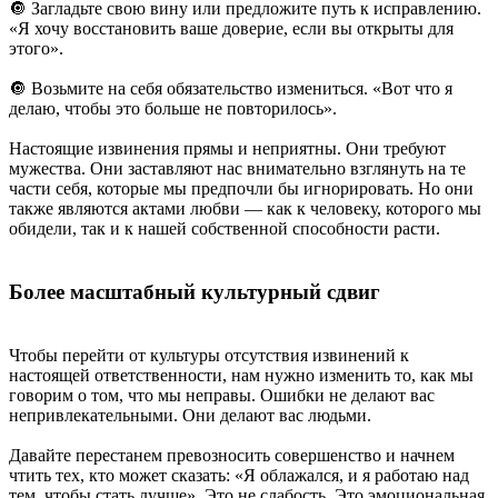
🔘 Загладьте свою вину или предложите путь к исправлению.
«Я хочу восстановить ваше доверие, если вы открыты для
этого».
🔘 Возьмите на себя обязательство измениться. «Вот что я
делаю, чтобы это больше не повторилось».
Настоящие извинения прямы и неприятны. Они требуют
мужества. Они заставляют нас внимательно взглянуть на те
части себя, которые мы предпочли бы игнорировать. Но они
также являются актами любви — как к человеку, которого мы
обидели, так и к нашей собственной способности расти.
Более масштабный культурный сдвиг
Чтобы перейти от культуры отсутствия извинений к
настоящей ответственности, нам нужно изменить то, как мы
говорим о том, что мы неправы. Ошибки не делают вас
непривлекательными. Они делают вас людьми.
Давайте перестанем превозносить совершенство и начнем
чтить тех, кто может сказать: «Я облажался, и я работаю над
тем, чтобы стать лучше». Это не слабость. Это эмоциональная