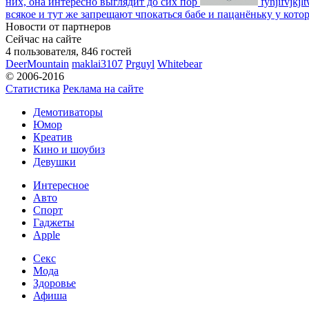
них, она интересно выглядит до сих пор
fynjifvjkjl
всякое и тут же запрещают чпокаться бабе и пацанёньку у кото
Новости от партнеров
Сейчас на сайте
4 пользователя, 846 гостей
DeerMountain
maklai3107
Prguyl
Whitebear
© 2006-2016
Статистика
Реклама на сайте
Демотиваторы
Юмор
Креатив
Кино и шоубиз
Девушки
Интересное
Авто
Спорт
Гаджеты
Apple
Секс
Мода
Здоровье
Афиша