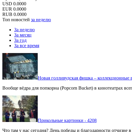
USD
0.0000
EUR
0.0000
RUB
0.0000
Топ новостей
за неделю
За неделю
За месяц
За год
За все время
Новая голливудская фишка – коллекционные в
Вообще вёдра для попкорна (Popcorn Bucket) в кинотеатрах вс
Прикольные картинки - 4208
Что там у нас сегодня? День победы и благодарности отчизне 