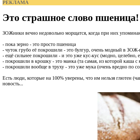
РЕКЛАМА
Это страшное слово пшеница!
ЗОЖники вечно недовольно морщатся, когда при них упомина
- пока зерно - это просто пшеница
- чуток грубо её покрошили - это булгур, очень модный в ЗОЖ
- ещё сильнее покрошили - и это уже кус-кус (модно, целебно, 
- покрошили в крошку - это манка (та самая, из которой каша с
- покрошили вообще в труху - это уже мука (очень вредно по 
Есть люди, которые на 100% уверены, что им нельзя глютен (ча
новость...