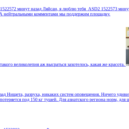
1522572 минут назад
Ляйсан, я люблю тебя
ASD2
1522573 мину
г. А нейтральными комментами мы поддержим площадку.
такого великолепия аж высраться захотелось, какая же красота.
зад
Нищета, разруха, никаких систем оповещения. Ничего удив
еряется под 150 кг тушей. Для азиатского региона норм, для шт