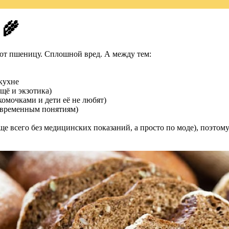
 🌾
ют пшеницу. Сплошной вред. А между тем:
-кухне
ещё и экзотика)
 комочками и дети её не любят)
современным понятиям)
ще всего без медицинских показаний, а просто по моде), поэтому