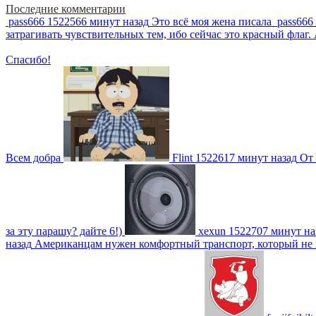
Последние комментарии
pass666
1522566 минут назад
Это всё моя жена писала
pass666
затрагивать чувствительных тем, ибо сейчас это красный фла
Спасибо!
Всем добра
Flint
1522617 минут назад
От 
за эту парашу? дайте 6!)
xexun
1522707 минут на
назад
Американцам нужен комфортный транспорт, который не пот