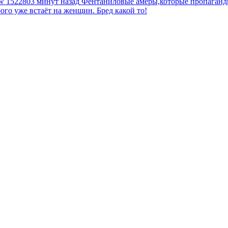
tw
1522803 минут назад
Фентаниловые амеры,которые пропагандир
рого уже встаёт на женщин. Бред какой то!