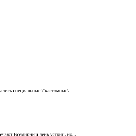
ались специальные \"кастомные\...
ечают Всемирный день устриц, но...