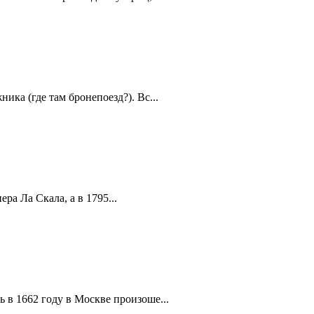
ика (где там бронепоезд?). Вс...
а Ла Скала, а в 1795...
 в 1662 году в Москве произоше...