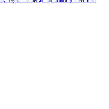
уют чуть ли не с детсада пидарасню и трансвеститство