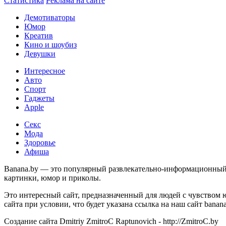
Статистика
Реклама на сайте
Демотиваторы
Юмор
Креатив
Кино и шоубиз
Девушки
Интересное
Авто
Спорт
Гаджеты
Apple
Секс
Мода
Здоровье
Афиша
Banana.by — это популярный развлекательно-информационный с
картинки, юмор и приколы.
Это интересный сайт, предназначенный для людей с чувством 
сайта при условии, что будет указана ссылка на наш сайт banan
Создание сайта Dmitriy ZmitroC Raptunovich - http://ZmitroC.by