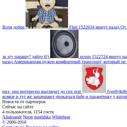
Всем добра
Flint
1522634 минут назад
От 
за эту парашу? дайте 6!)
xexun
1522724 минут на
назад
Американцам нужен комфортный транспорт, который не пот
них, она интересно выглядит до сих пор
fynjifvjkjl
всякое и тут же запрещают чпокаться бабе и пацанёньку у кото
Новости от партнеров
Сейчас на сайте
4 пользователя, 1154 гостя
Aliaksandr
Neon
pustishka
Whitebear
© 2006-2016