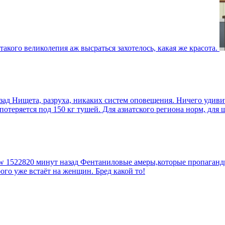
такого великолепия аж высраться захотелось, какая же красота.
зад
Нищета, разруха, никаких систем оповещения. Ничего удив
еряется под 150 кг тушей. Для азиатского региона норм, для шт
tw
1522820 минут назад
Фентаниловые амеры,которые пропагандир
рого уже встаёт на женщин. Бред какой то!