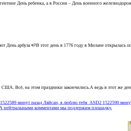
ентине День ребенка, а в России – День военного железнодорожн
 День арбуза 🍉В этот день в 1776 году в Милане открылась опер
США. Всё, на этом праздники закончились.А ведь в этот же день
1522589 минут назад
Ляйсан, я люблю тебя
ASD2
1522590 мину
г. А нейтральными комментами мы поддержим площадку.