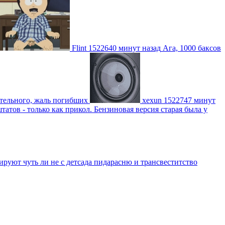
Flint
1522640 минут назад
Ага, 1000 баксов
ительного, жаль погибших
xexun
1522747 минут
атов - только как прикол. Бензиновая версия старая была у
уют чуть ли не с детсада пидарасню и трансвеститство