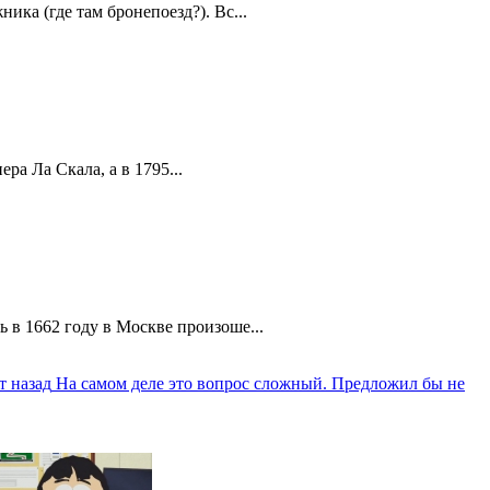
ика (где там бронепоезд?). Вс...
а Ла Скала, а в 1795...
 в 1662 году в Москве произоше...
т назад
На самом деле это вопрос сложный. Предложил бы не