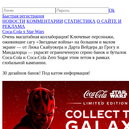
Ok
Быстрая регистрация
НОВОСТИ
КОММЕНТАРИИ
СТАТИСТИКА
О САЙТЕ И
РЕКЛАМА
Coca-Cola x Star Wars
Очень масштабная коллаборация! Ключевые персонажи,
оживившие сагу «Звездные войны» на большом и малом
экране — от Люка Скайуокера и Дарта Вейдера до Грогу и
Мандалорца — украсят ограниченную серию банок и бутылок
Coca‑Cola и Coca‑Cola Zero Sugar этим летом в рамках
глобальной кампании.
30 дизайнов банок! Под катом информация!