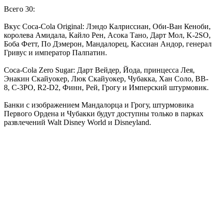
Всего 30:
Вкус Coca‑Cola Original: Лэндо Калриссиан, Оби-Ван Кеноби,
королева Амидала, Кайло Рен, Асока Тано, Дарт Мол, K-2SO,
Боба Фетт, По Дэмерон, Мандалорец, Кассиан Андор, генерал
Гривус и император Палпатин.
Coca‑Cola Zero Sugar: Дарт Вейдер, Йода, принцесса Лея,
Энакин Скайуокер, Люк Скайуокер, Чубакка, Хан Соло, BB-
8, C-3PO, R2-D2, Финн, Рей, Грогу и Имперский штурмовик.
Банки с изображением Мандалорца и Грогу, штурмовика
Первого Ордена и Чубакки будут доступны только в парках
развлечений Walt Disney World и Disneyland.