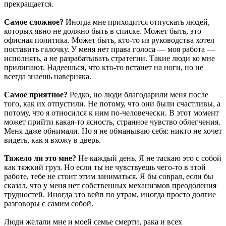
прекращается.
Самое сложное?
Иногда мне приходится отпускать людей,
которых явно не должно быть в списке. Может быть, это
офисная политика. Может быть, кто-то из руководства хотел
поставить галочку. У меня нет права голоса — моя работа —
исполнять, а не разрабатывать стратегии. Такие люди ко мне
прилипают. Надеешься, что кто-то встанет на ноги, но не
всегда знаешь наверняка.
Самое приятное?
Редко, но люди благодарили меня после
того, как их отпустили. Не потому, что они были счастливы, а
потому, что я относился к ним по-человечески. В этот момент
может прийти какая-то ясность, странное чувство облегчения.
Меня даже обнимали. Но я не обманываю себя: никто не хочет
видеть, как я вхожу в дверь.
Тяжело ли это мне?
Не каждый день. Я не таскаю это с собой
как тяжкий груз. Но если ты не чувствуешь чего-то в этой
работе, тебе не стоит этим заниматься. Я бы соврал, если бы
сказал, что у меня нет собственных механизмов преодоления
трудностей. Иногда это вейп по утрам, иногда просто долгие
разговоры с самим собой.
Люди желали мне и моей семье смерти, рака и всех