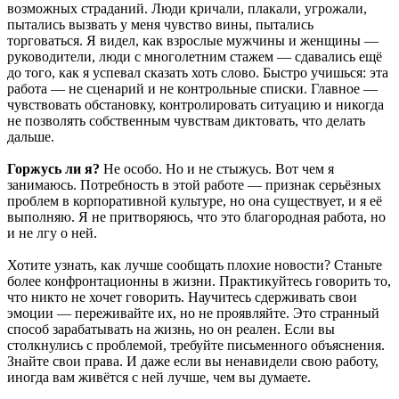
возможных страданий. Люди кричали, плакали, угрожали,
пытались вызвать у меня чувство вины, пытались
торговаться. Я видел, как взрослые мужчины и женщины —
руководители, люди с многолетним стажем — сдавались ещё
до того, как я успевал сказать хоть слово. Быстро учишься: эта
работа — не сценарий и не контрольные списки. Главное —
чувствовать обстановку, контролировать ситуацию и никогда
не позволять собственным чувствам диктовать, что делать
дальше.
Горжусь ли я?
Не особо. Но и не стыжусь. Вот чем я
занимаюсь. Потребность в этой работе — признак серьёзных
проблем в корпоративной культуре, но она существует, и я её
выполняю. Я не притворяюсь, что это благородная работа, но
и не лгу о ней.
Хотите узнать, как лучше сообщать плохие новости? Станьте
более конфронтационны в жизни. Практикуйтесь говорить то,
что никто не хочет говорить. Научитесь сдерживать свои
эмоции — переживайте их, но не проявляйте. Это странный
способ зарабатывать на жизнь, но он реален. Если вы
столкнулись с проблемой, требуйте письменного объяснения.
Знайте свои права. И даже если вы ненавидели свою работу,
иногда вам живётся с ней лучше, чем вы думаете.