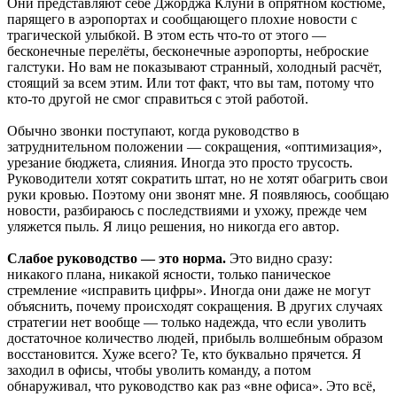
Они представляют себе Джорджа Клуни в опрятном костюме,
парящего в аэропортах и сообщающего плохие новости с
трагической улыбкой. В этом есть что-то от этого —
бесконечные перелёты, бесконечные аэропорты, неброские
галстуки. Но вам не показывают странный, холодный расчёт,
стоящий за всем этим. Или тот факт, что вы там, потому что
кто-то другой не смог справиться с этой работой.
Обычно звонки поступают, когда руководство в
затруднительном положении — сокращения, «оптимизация»,
урезание бюджета, слияния. Иногда это просто трусость.
Руководители хотят сократить штат, но не хотят обагрить свои
руки кровью. Поэтому они звонят мне. Я появляюсь, сообщаю
новости, разбираюсь с последствиями и ухожу, прежде чем
уляжется пыль. Я лицо решения, но никогда его автор.
Слабое руководство — это норма.
Это видно сразу:
никакого плана, никакой ясности, только паническое
стремление «исправить цифры». Иногда они даже не могут
объяснить, почему происходят сокращения. В других случаях
стратегии нет вообще — только надежда, что если уволить
достаточное количество людей, прибыль волшебным образом
восстановится. Хуже всего? Те, кто буквально прячется. Я
заходил в офисы, чтобы уволить команду, а потом
обнаруживал, что руководство как раз «вне офиса». Это всё,