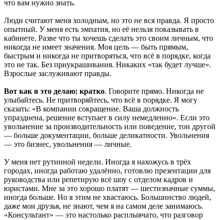
что вам нужно знать.
Люди считают меня холодным, но это не вся правда. Я просто
опытный. У меня есть эмпатия, но её нельзя показывать в
кабинете. Разве что ты хочешь сделать это своим личным, что
никогда не имеет значения. Моя цель — быть прямым,
быстрым и никогда не притворяться, что всё в порядке, когда
это не так. Без приукрашивания. Никаких «так будет лучше».
Взрослые заслуживают правды.
Вот как я это делаю: кратко
. Говорите прямо. Никогда не
улыбайтесь. Не притворяйтесь, что всё в порядке. Я могу
сказать: «В компании сокращение. Ваша должность
упразднена, решение вступает в силу немедленно». Если это
увольнение за производительность или поведение, тон другой
— больше документации, больше деликатности. Увольнения
— это бизнес, увольнения — личные.
У меня нет рутинной недели. Иногда я нахожусь в трёх
городах, иногда работаю удалённо, готовлю презентации для
руководства или репетирую всё шоу с отделом кадров и
юристами. Мне за это хорошо платят — шестизначные суммы,
иногда больше. Но я этим не хвастаюсь. Большинство людей,
даже мои друзья, не знают, чем я на самом деле занимаюсь.
«Консультант» — это настолько расплывчато, что разговор