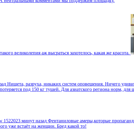
г. А нейтральными комментами мы поддержим площадку.
такого великолепия аж высраться захотелось, какая же красота.
зад
Нищета, разруха, никаких систем оповещения. Ничего удив
еряется под 150 кг тушей. Для азиатского региона норм, для шт
tw
1522023 минут назад
Фентаниловые амеры,которые пропагандир
рого уже встаёт на женщин. Бред какой то!