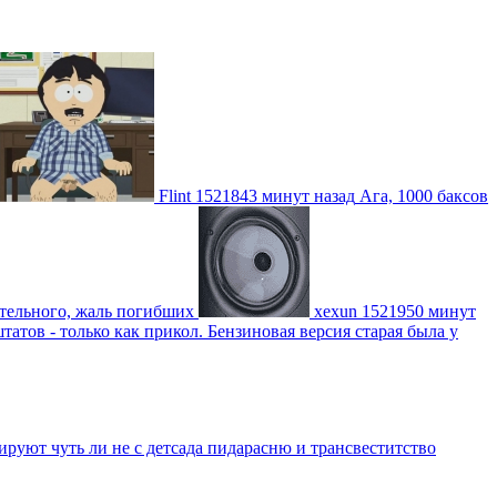
Flint
1521843 минут назад
Ага, 1000 баксов
ительного, жаль погибших
xexun
1521950 минут
атов - только как прикол. Бензиновая версия старая была у
уют чуть ли не с детсада пидарасню и трансвеститство