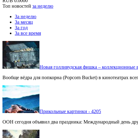
RUB
0.0000
Топ новостей
за неделю
За неделю
За месяц
За год
За все время
Новая голливудская фишка – коллекционные в
Вообще вёдра для попкорна (Popcorn Bucket) в кинотеатрах вс
Прикольные картинки - 4205
ООН сегодня объявил два праздника: Международный день дру