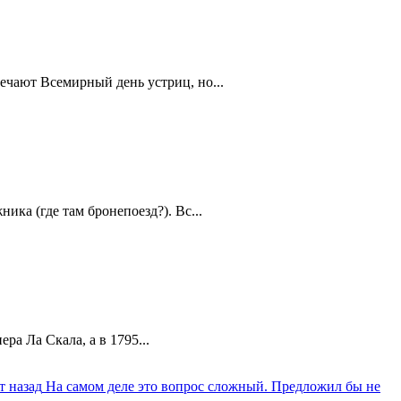
ечают Всемирный день устриц, но...
ика (где там бронепоезд?). Вс...
а Ла Скала, а в 1795...
т назад
На самом деле это вопрос сложный. Предложил бы не