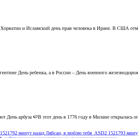
в Хорватии и Исламский день прав человека в Иране. В США отм
ентине День ребенка, а в России – День военного железнодорожн
 День арбуза 🍉В этот день в 1776 году в Милане открылась опер
1521792 минут назад
Ляйсан, я люблю тебя
ASD2
1521793 мину