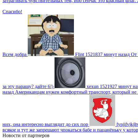
затрагивать чувствительных тем, ибо сейчас это красный фла
Спасибо!
Всем добра
Flint
1521837 минут назад
От 
за эту парашу? дайте 6!)
xexun
1521927 минут на
назад
Американцам нужен комфортный транспорт, который не пот
них, она интересно выглядит до сих пор
fynjifvjkjl
всякое и тут же запрещают чпокаться бабе и пацанёньку у кото
Новости от партнеров