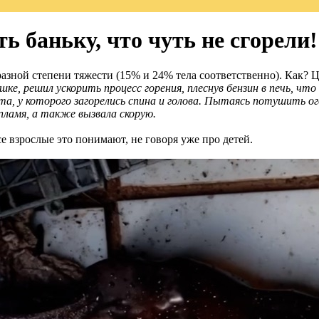
ь баньку, что чуть не сгорели!
разной степени тяжести (15% и 24% тела соответственно). Как?
е, решил ускорить процесс горения, плеснув бензин в печь, что
та, у которого загорелись спина и голова. Пытаясь потушить о
 пламя, а также вызвала скорую.
се взрослые это понимают, не говоря уже про детей.