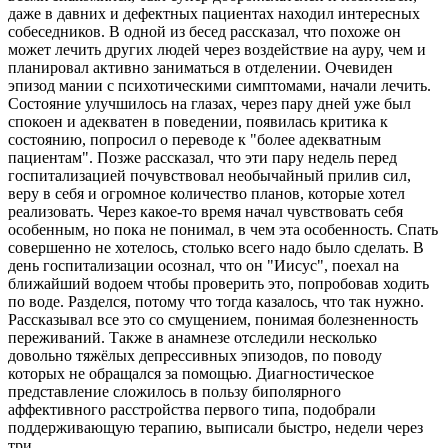
даже в давних и дефектных пациентах находил интересных
собеседников. В одной из бесед рассказал, что похоже он
может лечить других людей через воздействие на ауру, чем и
планировал активно заниматься в отделении. Очевиден
эпизод мании с психотическими симптомами, начали лечить.
Состояние улучшилось на глазах, через пару дней уже был
спокоен и адекватен в поведении, появилась критика к
состоянию, попросил о переводе к "более адекватным
пациентам". Позже рассказал, что эти пару недель перед
госпитализацией почувствовал необычайный прилив сил,
веру в себя и огромное количество планов, которые хотел
реализовать. Через какое-то время начал чувствовать себя
особенным, но пока не понимал, в чем эта особенность. Спать
совершенно не хотелось, столько всего надо было сделать. В
день госпитализации осознал, что он "Иисус", поехал на
ближайший водоем чтобы проверить это, попробовав ходить
по воде. Разделся, потому что тогда казалось, что так нужно.
Рассказывал все это со смущением, понимая болезненность
переживаний. Также в анамнезе отследили несколько
довольно тяжёлых депрессивных эпизодов, по поводу
которых не обращался за помощью. Диагностическое
представление сложилось в пользу биполярного
аффективного расстройства первого типа, подобрали
поддерживающую терапию, выписали быстро, недели через
три.