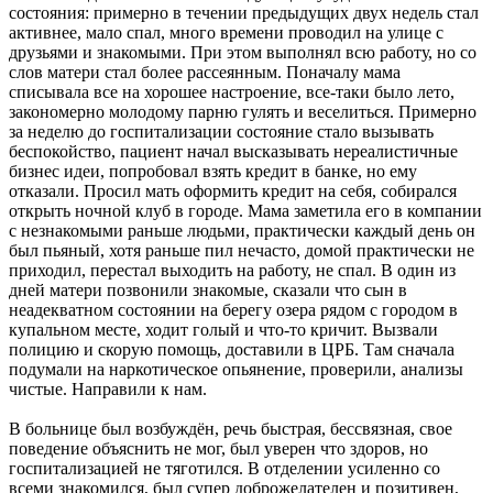
состояния: примерно в течении предыдущих двух недель стал
активнее, мало спал, много времени проводил на улице с
друзьями и знакомыми. При этом выполнял всю работу, но со
слов матери стал более рассеянным. Поначалу мама
списывала все на хорошее настроение, все-таки было лето,
закономерно молодому парню гулять и веселиться. Примерно
за неделю до госпитализации состояние стало вызывать
беспокойство, пациент начал высказывать нереалистичные
бизнес идеи, попробовал взять кредит в банке, но ему
отказали. Просил мать оформить кредит на себя, собирался
открыть ночной клуб в городе. Мама заметила его в компании
с незнакомыми раньше людьми, практически каждый день он
был пьяный, хотя раньше пил нечасто, домой практически не
приходил, перестал выходить на работу, не спал. В один из
дней матери позвонили знакомые, сказали что сын в
неадекватном состоянии на берегу озера рядом с городом в
купальном месте, ходит голый и что-то кричит. Вызвали
полицию и скорую помощь, доставили в ЦРБ. Там сначала
подумали на наркотическое опьянение, проверили, анализы
чистые. Направили к нам.
В больнице был возбуждён, речь быстрая, бессвязная, свое
поведение объяснить не мог, был уверен что здоров, но
госпитализацией не тяготился. В отделении усиленно со
всеми знакомился, был супер доброжелателен и позитивен,