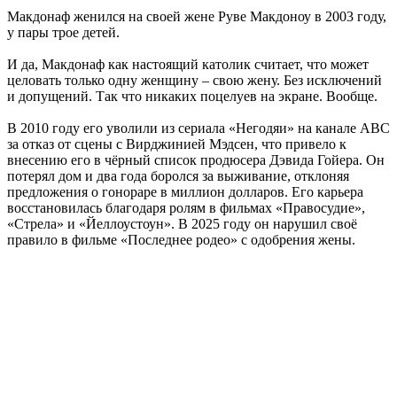
Макдонаф женился на своей жене Руве Макдоноу в 2003 году,
у пары трое детей.
И да, Макдонаф как настоящий католик считает, что может
целовать только одну женщину – свою жену. Без исключений
и допущений. Так что никаких поцелуев на экране. Вообще.
В 2010 году его уволили из сериала «Негодяи» на канале ABC
за отказ от сцены с Вирджинией Мэдсен, что привело к
внесению его в чёрный список продюсера Дэвида Гойера. Он
потерял дом и два года боролся за выживание, отклоняя
предложения о гонораре в миллион долларов. Его карьера
восстановилась благодаря ролям в фильмах «Правосудие»,
«Стрела» и «Йеллоустоун». В 2025 году он нарушил своё
правило в фильме «Последнее родео» с одобрения жены.