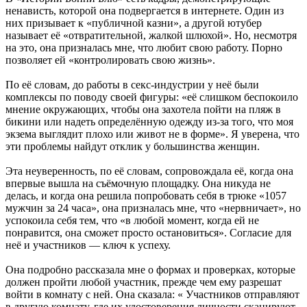
ненависть, которой она подвергается в интернете. Один из
них призывает к «публичной казни», а другой ютубер
называет её «отвратительной, жалкой шлюхой». Но, несмотря
на это, она призналась мне, что любит свою работу. Порно
позволяет ей «контролировать свою жизнь».
По её словам, до работы в секс-индустрии у неё были
комплексы по поводу своей фигуры: «её слишком беспокоило
мнение окружающих, чтобы она захотела пойти на пляж в
бикини или надеть определённую одежду из-за того, что моя
экзема выглядит плохо или живот не в форме». Я уверена, что
эти проблемы найдут отклик у большинства женщин.
Эта неуверенность, по её словам, сопровождала её, когда она
впервые вышла на съёмочную площадку. Она никуда не
делась, и когда она решила попробовать себя в трюке «1057
мужчин за 24 часа», она призналась мне, что «нервничает», но
успокоила себя тем, что «в любой момент, когда ей не
понравится, она сможет просто остановиться». Согласие для
неё и участников — ключ к успеху.
Она подробно рассказала мне о формах и проверках, которые
должен пройти любой участник, прежде чем ему разрешат
войти в комнату с ней. Она сказала: « Участников отправляют
в другую комнату, где их удостоверения личности сканируют,