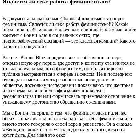
Является ли секс-работа феминистской?
В документальном фильме Channel 4 поднимается вопрос
феминизма. Является ли секс-работа феминистской? Какой
посыл она несёт молодым девушкам и юношам, которые видят
контент с Бонни Блю в социальных сетях, где
порнографический сценарий — это классная комната? Как это
влияет на общество?
Расцвет Bonnie Blue породил своего собственного зверя,
открыв новую эру порно, где доступ к контенту становится не
только визуальным, но и физическим, позволяя широкой
публике выстраиваться в очередь за сексом. Не в последнюю
очередь это может иметь резонансные последствия в
обществе, поскольку исследования показывают, что жестокая
и экстремальная порнография может привести к
десенсибилизации или формировать приемлемое отношение к
унижающему достоинство обращению с женщинами.
Мы с Бонни говорили о том, что феминизм значит для нас
обеих. Поначалу она не хотела называть себя феминисткой, а
вместо этого говорила о своей вере в равенство. Она сказала:
«Женщины должны получать поддержку от того, кем они
хотят быть. Для меня это секс».