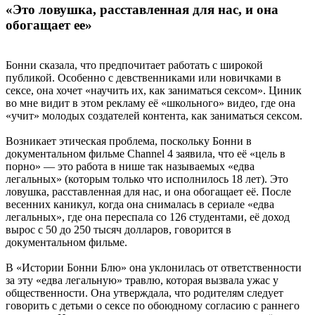
«Это ловушка, расставленная для нас, и она
обогащает ее»
Бонни сказала, что предпочитает работать с широкой
публикой. Особенно с девственниками или новичками в
сексе, она хочет «научить их, как заниматься сексом». Циник
во мне видит в этом рекламу её «школьного» видео, где она
«учит» молодых создателей контента, как заниматься сексом.
Возникает этическая проблема, поскольку Бонни в
документальном фильме Channel 4 заявила, что её «цель в
порно» — это работа в нише так называемых «едва
легальных» (которым только что исполнилось 18 лет). Это
ловушка, расставленная для нас, и она обогащает её. После
весенних каникул, когда она снималась в сериале «едва
легальных», где она переспала со 126 студентами, её доход
вырос с 50 до 250 тысяч долларов, говорится в
документальном фильме.
В «Истории Бонни Блю» она уклонилась от ответственности
за эту «едва легальную» травлю, которая вызвала ужас у
общественности. Она утверждала, что родителям следует
говорить с детьми о сексе по обоюдному согласию с раннего