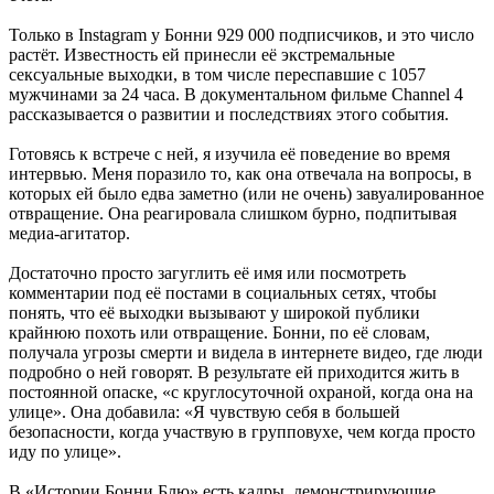
Только в Instagram у Бонни 929 000 подписчиков, и это число
растёт. Известность ей принесли её экстремальные
сексуальные выходки, в том числе переспавшие с 1057
мужчинами за 24 часа. В документальном фильме Channel 4
рассказывается о развитии и последствиях этого события.
Готовясь к встрече с ней, я изучила её поведение во время
интервью. Меня поразило то, как она отвечала на вопросы, в
которых ей было едва заметно (или не очень) завуалированное
отвращение. Она реагировала слишком бурно, подпитывая
медиа-агитатор.
Достаточно просто загуглить её имя или посмотреть
комментарии под её постами в социальных сетях, чтобы
понять, что её выходки вызывают у широкой публики
крайнюю похоть или отвращение. Бонни, по её словам,
получала угрозы смерти и видела в интернете видео, где люди
подробно о ней говорят. В результате ей приходится жить в
постоянной опаске, «с круглосуточной охраной, когда она на
улице». Она добавила: «Я чувствую себя в большей
безопасности, когда участвую в групповухе, чем когда просто
иду по улице».
В «Истории Бонни Блю» есть кадры, демонстрирующие