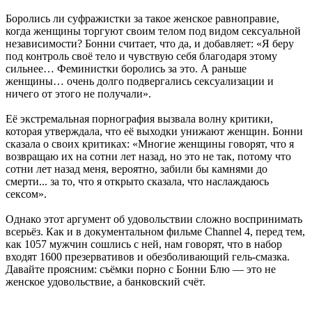
Боролись ли суфражистки за такое женское равноправие,
когда женщины торгуют своим телом под видом сексуальной
независимости? Бонни считает, что да, и добавляет: «Я беру
под контроль своё тело и чувствую себя благодаря этому
сильнее… Феминистки боролись за это. А раньше
женщины… очень долго подвергались сексуализации и
ничего от этого не получали».
Её экстремальная порнография вызвала волну критики,
которая утверждала, что её выходки унижают женщин. Бонни
сказала о своих критиках: «Многие женщины говорят, что я
возвращаю их на сотни лет назад, но это не так, потому что
сотни лет назад меня, вероятно, забили бы камнями до
смерти... за то, что я открыто сказала, что наслаждаюсь
сексом».
Однако этот аргумент об удовольствии сложно воспринимать
всерьёз. Как и в документальном фильме Channel 4, перед тем,
как 1057 мужчин сошлись с ней, нам говорят, что в набор
входят 1600 презервативов и обезболивающий гель-смазка.
Давайте проясним: съёмки порно с Бонни Блю — это не
женское удовольствие, а банковский счёт.