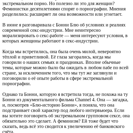
экстремальном порно. Но полезно ли это для женщин?
Феминистки десятилетиями спорят о порнографии. Мнения
разделились: расширяет ли она возможности или угнетает.
В июне я разговаривала с Бонни Блю об условиях и реалиях
современной секс-индустрии. Мне неинтересно
морализировать о секс-работе — меня интересуют условия, в
которых женщины работают в секс-индустрии.
Когда мы встретились, она была очень милой, невероятно
тёплой и приветливой. Её глаза загорались, когда мы
говорили о наших семьях и праздниках. Вполне обычные
темы, которые можно было бы ожидать в любом пабе по всей
стране, за исключением того, что мы тут же заглянули и
поговорили о её опыте работы в сфере экстремальной
порнографии.
Однако та Бонни, которую я встретила тогда, не похожа на ту
Бонни из документального фильма Channel 4. Она — загадка,
и, посмотрев «Блю-историю Бонни», я поняла, что она
подстраивает свой характер под любого интервьюера. Если
вы хотите поговорить об экстремальном групповом сексе, она
обязательно это сделает. А феминизм? Ей тоже будет что
сказать, ведь всё это сводится к увеличению её банковского
счёта.