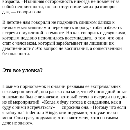
возраста. «Излишняя осторожность никогда не повлечёт за
собой неприятности, но вот отсутствие таких разговоров —
да», — говорит она.
В детстве нам говорили не подходить слишком близко к
незнакомым машинам и переходить дорогу, чтобы избежать
встречи с мужчиной в темноте. Но как говорить с девушками,
которым недавно исполнилось восемнадцать, о том, что они
спят с человеком, который зарабатывает на лишении их
девственности? Это вопрос не воспитания, а общественной
безопасности.
Это все уловка?
Помимо порносъёмок и онлайн-рекламы её экстремальных
секс-мероприятий, она рассказала мне, что её последний опыт
знакомства был с человеком, который стоял в очереди на одно
из её мероприятий. «Когда я буду готова к свиданиям, как я
буду с ними встречаться?» — спросила она. «Потому что если
я зайду на Tinder или Hinge, они подумают, что уже знают
меня. Они сразу подумают, что знают меня, хотя на самом
деле не знают».