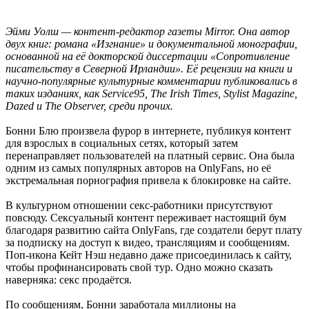
Эйми Уолш — контент-редактор газеты Mirror. Она автор
двух книг: романа «Изгнание» и документальной монографии,
основанной на её докторской диссертации «Сопротивление
писательству в Северной Ирландии». Её рецензии на книги и
научно-популярные культурные комментарии публиковались в
таких изданиях, как Service95, The Irish Times, Stylist Magazine,
Dazed и The Observer, среди прочих.
Бонни Блю произвела фурор в интернете, публикуя контент
для взрослых в социальных сетях, который затем
перенаправляет пользователей на платный сервис. Она была
одним из самых популярных авторов на OnlyFans, но её
экстремальная порнография привела к блокировке на сайте.
В культурном отношении секс-работники присутствуют
повсюду. Сексуальный контент переживает настоящий бум
благодаря развитию сайта OnlyFans, где создатели берут плату
за подписку на доступ к видео, трансляциям и сообщениям.
Поп-икона Кейт Нэш недавно даже присоединилась к сайту,
чтобы профинансировать свой тур. Одно можно сказать
наверняка: секс продаётся.
По сообщениям, Бонни заработала миллионы на