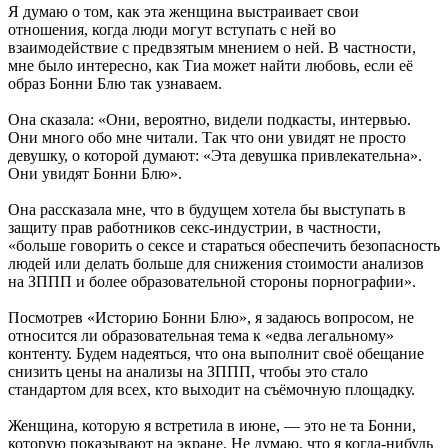
Я думаю о том, как эта женщина выстраивает свои
отношения, когда люди могут вступать с ней во
взаимодействие с предвзятым мнением о ней. В частности,
мне было интересно, как Тиа может найти любовь, если её
образ Бонни Блю так узнаваем.
Она сказала: «Они, вероятно, видели подкасты, интервью.
Они много обо мне читали. Так что они увидят не просто
девушку, о которой думают: «Эта девушка привлекательна».
Они увидят Бонни Блю».
Она рассказала мне, что в будущем хотела бы выступать в
защиту прав работников секс-индустрии, в частности,
«больше говорить о сексе и стараться обеспечить безопасность
людей или делать больше для снижения стоимости анализов
на ЗППП и более образовательной стороны порнографии».
Посмотрев «Историю Бонни Блю», я задаюсь вопросом, не
относится ли образовательная тема к «едва легальному»
контенту. Будем надеяться, что она выполнит своё обещание
снизить цены на анализы на ЗППП, чтобы это стало
стандартом для всех, кто выходит на съёмочную площадку.
Женщина, которую я встретила в июне, — это не та Бонни,
которую показывают на экране. Не думаю, что я когда-нибудь