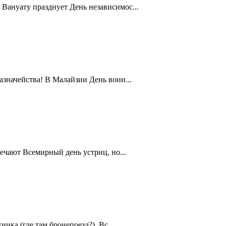
Вануату празднует День независимос...
значейства! В Малайзии День воин...
ечают Всемирный день устриц, но...
ика (где там бронепоезд?). Вс...