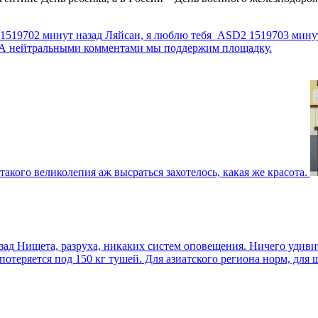
1519702 минут назад
Ляйсан, я люблю тебя
ASD2
1519703 мину
г. А нейтральными комментами мы поддержим площадку.
такого великолепия аж высраться захотелось, какая же красота.
зад
Нищета, разруха, никаких систем оповещения. Ничего удив
еряется под 150 кг тушей. Для азиатского региона норм, для шт