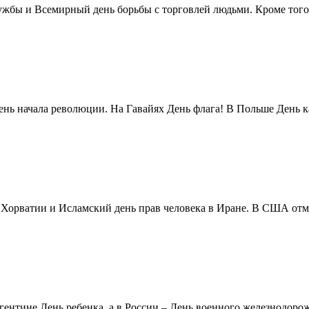
жбы и Всемирный день борьбы с торговлей людьми. Кроме того 
нь начала революции. На Гавайях День флага! В Польше День ка
в Хорватии и Исламский день прав человека в Иране. В США отм
ентине День ребенка, а в России – День военного железнодорожн