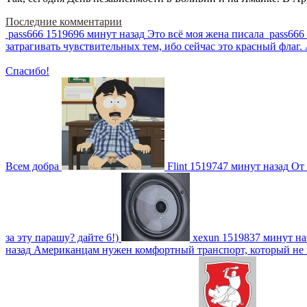
Последние комментарии
pass666
1519696 минут назад
Это всё моя жена писала
pass666
затрагивать чувствительных тем, ибо сейчас это красный фла
Спасибо!
Всем добра
Flint
1519747 минут назад
От 
за эту парашу? дайте 6!)
xexun
1519837 минут на
назад
Американцам нужен комфортный транспорт, который не пот