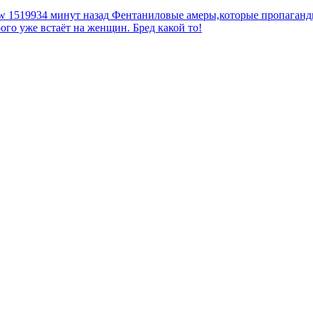
tw
1519934 минут назад
Фентаниловые амеры,которые пропагандир
рого уже встаёт на женщин. Бред какой то!