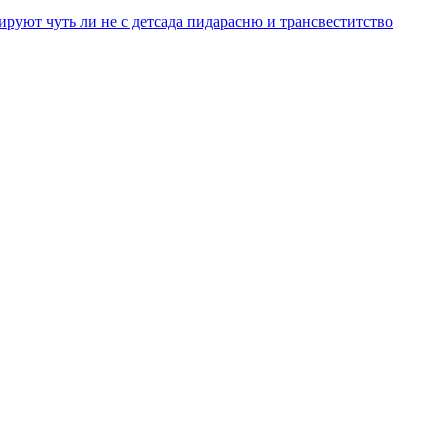
уют чуть ли не с детсада пидарасню и трансвеститство