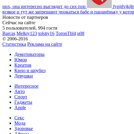
них, она интересно выглядит до сих пор
fynjifvjkjl
всякое и тут же запрещают чпокаться бабе и пацанёньку у кото
Новости от партнеров
Сейчас на сайте
5 пользователей, 994 гостя
Barcas
Melkiy123
tolstiy16
ToronTbl4
u08
© 2006-2016
Статистика
Реклама на сайте
Демотиваторы
Юмор
Креатив
Кино и шоубиз
Девушки
Интересное
Авто
Спорт
Гаджеты
Apple
Секс
Мода
Здоровье
Афиша