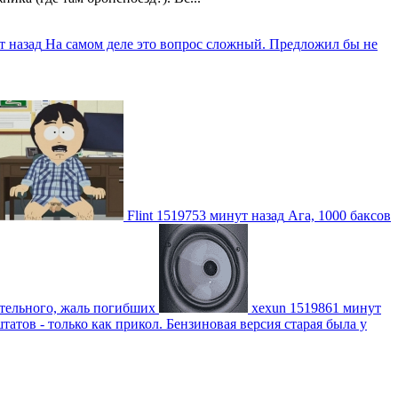
т назад
На самом деле это вопрос сложный. Предложил бы не
Flint
1519753 минут назад
Ага, 1000 баксов
ительного, жаль погибших
xexun
1519861 минут
атов - только как прикол. Бензиновая версия старая была у