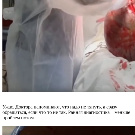
Ужас. Доктора напоминают, что надо не тянуть, а сразу
обращаться, если что-то не так. Ранняя диагностика – меньше
проблем потом.