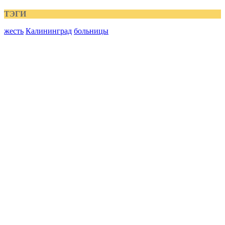
ТЭГИ
жесть
Калининград
больницы