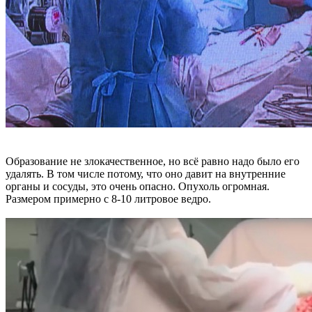
Образование не злокачественное, но всё равно надо было его
удалять. В том числе потому, что оно давит на внутренние
органы и сосуды, это очень опасно. Опухоль огромная.
Размером примерно с 8-10 литровое ведро.