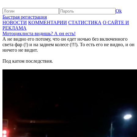
Ok
Быстрая регистрация
НОВОСТИ
КОММЕНТАРИИ
СТАТИСТИКА
О САЙТЕ И
РЕКЛАМА
Мотоциклиста видишь? А он есть!
А не видно его потому, что он едет ночью без включенного
света фар (!) и на заднем колесе (!!!). То есть его не видно, и он
ничего не видит.
Под катом последствия.