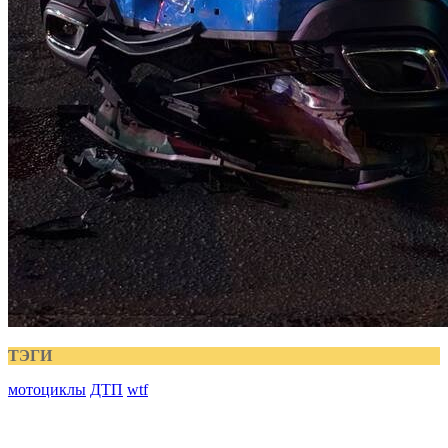
ТЭГИ
мотоциклы
ДТП
wtf