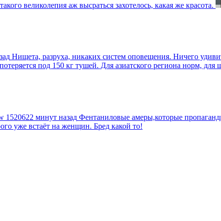
такого великолепия аж высраться захотелось, какая же красота.
зад
Нищета, разруха, никаких систем оповещения. Ничего удив
еряется под 150 кг тушей. Для азиатского региона норм, для шт
tw
1520622 минут назад
Фентаниловые амеры,которые пропагандир
рого уже встаёт на женщин. Бред какой то!