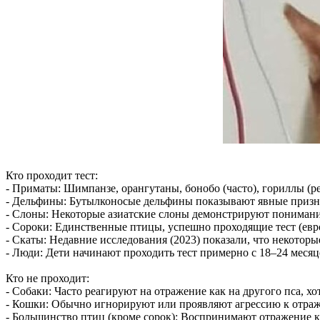
Кто проходит тест:
- Приматы: Шимпанзе, орангутаны, бонобо (часто), гориллы (ре
- Дельфины: Бутылконосые дельфины показывают явные призн
- Слоны: Некоторые азиатские слоны демонстрируют понимани
- Сороки: Единственные птицы, успешно проходящие тест (евро
- Скаты: Недавние исследования (2023) показали, что некоторые
- Люди: Дети начинают проходить тест примерно с 18–24 месяц
Кто не проходит:
- Собаки: Часто реагируют на отражение как на другого пса, хот
- Кошки: Обычно игнорируют или проявляют агрессию к отра
- Большинство птиц (кроме сорок): Воспринимают отражение к