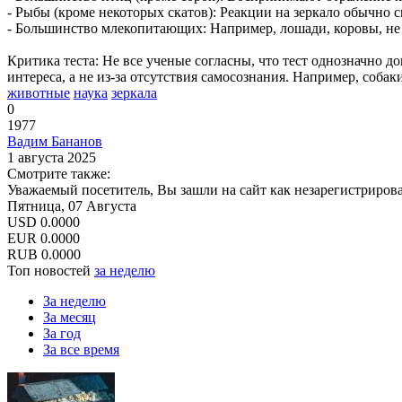
- Рыбы (кроме некоторых скатов): Реакции на зеркало обычно 
- Большинство млекопитающих: Например, лошади, коровы, не
Критика теста: Не все ученые согласны, что тест однозначно д
интереса, а не из-за отсутствия самосознания. Например, собак
животные
наука
зеркала
0
1977
Вадим Бананов
1 августа 2025
Смотрите также:
Уважаемый посетитель, Вы зашли на сайт как незарегистриров
Пятница, 07 Августа
USD
0.0000
EUR
0.0000
RUB
0.0000
Топ новостей
за неделю
За неделю
За месяц
За год
За все время