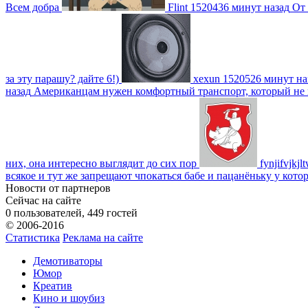
Всем добра
Flint
1520436 минут назад
От 
за эту парашу? дайте 6!)
xexun
1520526 минут на
назад
Американцам нужен комфортный транспорт, который не пот
них, она интересно выглядит до сих пор
fynjifvjkjl
всякое и тут же запрещают чпокаться бабе и пацанёньку у кото
Новости от партнеров
Сейчас на сайте
0 пользователей, 449 гостей
© 2006-2016
Статистика
Реклама на сайте
Демотиваторы
Юмор
Креатив
Кино и шоубиз