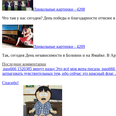
Прикольные картинки - 4208
Что там у нас сегодня? День победы и благодарности отчизне 
Прикольные картинки - 4209
Так, сегодня День независимости в Боливии и на Ямайке. В Арг
Последние комментарии
pass666
1520385 минут назад
Это всё моя жена писала
pass666
затрагивать чувствительных тем, ибо сейчас это красный фла
Спасибо!