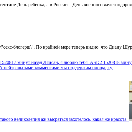
ентине День ребенка, а в России – День военного железнодорожн
 \"секс-блогерш\". По крайней мере теперь видно, что Диану Шур
1520817 минут назад
Ляйсан, я люблю тебя
ASD2
1520818 мину
г. А нейтральными комментами мы поддержим площадку.
такого великолепия аж высраться захотелось, какая же красота.