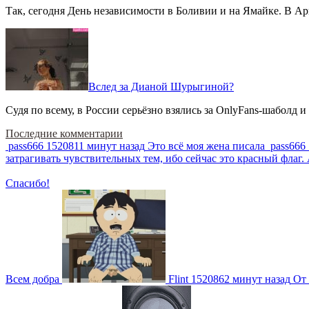
Так, сегодня День независимости в Боливии и на Ямайке. В Арг
Вслед за Дианой Шурыгиной?
Судя по всему, в России серьёзно взялись за OnlyFans-шаболд и
Последние комментарии
pass666
1520811 минут назад
Это всё моя жена писала
pass666
затрагивать чувствительных тем, ибо сейчас это красный фла
Спасибо!
Всем добра
Flint
1520862 минут назад
От 