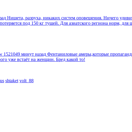
зад
Нищета, разруха, никаких систем оповещения. Ничего удив
еряется под 150 кг тушей. Для азиатского региона норм, для шт
tw
1521049 минут назад
Фентаниловые амеры,которые пропагандир
рого уже встаёт на женщин. Бред какой то!
us
shtaket
volt_88