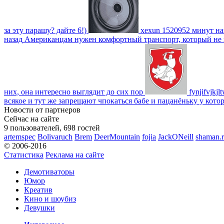
за эту парашу? дайте 6!)
xexun
1520952 минут на
назад
Американцам нужен комфортный транспорт, который не пот
них, она интересно выглядит до сих пор
fynjifvjkjl
всякое и тут же запрещают чпокаться бабе и пацанёньку у кото
Новости от партнеров
Сейчас на сайте
9 пользователей, 698 гостей
artemspec
Bolivaruch
Brem
DeerMountain
fojia
JackONeill
shaman.r
© 2006-2016
Статистика
Реклама на сайте
Демотиваторы
Юмор
Креатив
Кино и шоубиз
Девушки