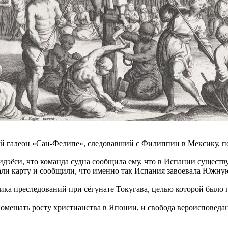
ий галеон «Сан-Фелипе», следовавший с Филиппин в Мексику, п
дэёси, что команда судна сообщила ему, что в Испании существ
азали карту и сообщили, что именно так Испания завоевала Юж
тика преследований при сёгунате Токугава, целью которой было 
омешать росту христианства в Японии, и свобода вероисповедан