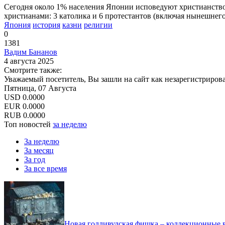
Сегодня около 1% населения Японии исповедуют христианство.
христианами: 3 католика и 6 протестантов (включая нынешнег
Япония
история
казни
религии
0
1381
Вадим Бананов
4 августа 2025
Смотрите также:
Уважаемый посетитель, Вы зашли на сайт как незарегистриров
Пятница, 07 Августа
USD
0.0000
EUR
0.0000
RUB
0.0000
Топ новостей
за неделю
За неделю
За месяц
За год
За все время
Новая голливудская фишка – коллекционные в