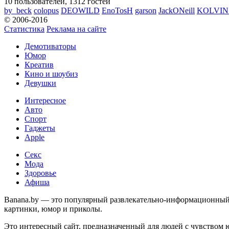
10 пользователей, 1312 гостей
by_beck
colopus
DEOWILD
EnoTosH
garson
JackONeill
KOLVI
© 2006-2016
Статистика
Реклама на сайте
Демотиваторы
Юмор
Креатив
Кино и шоубиз
Девушки
Интересное
Авто
Спорт
Гаджеты
Apple
Секс
Мода
Здоровье
Афиша
Banana.by — это популярный развлекательно-информационный с
картинки, юмор и приколы.
Это интересный сайт, предназначенный для людей с чувством 