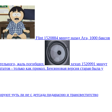
Flint
1520884 минут назад
Ага, 1000 баксов
ительного, жаль погибших
xexun
1520991 минут
атов - только как прикол. Бензиновая версия старая была у
уют чуть ли не с детсада пидарасню и трансвеститство