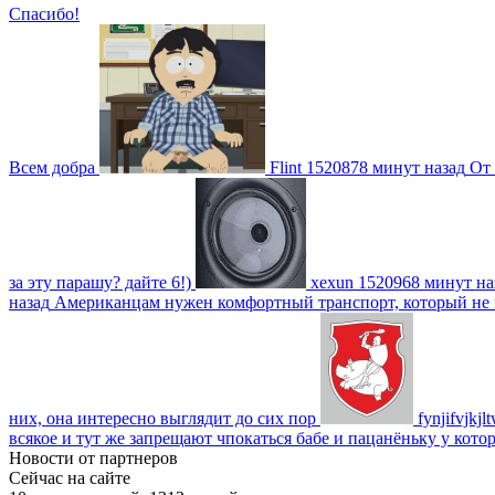
Спасибо!
Всем добра
Flint
1520878 минут назад
От 
за эту парашу? дайте 6!)
xexun
1520968 минут на
назад
Американцам нужен комфортный транспорт, который не пот
них, она интересно выглядит до сих пор
fynjifvjkjl
всякое и тут же запрещают чпокаться бабе и пацанёньку у кото
Новости от партнеров
Сейчас на сайте