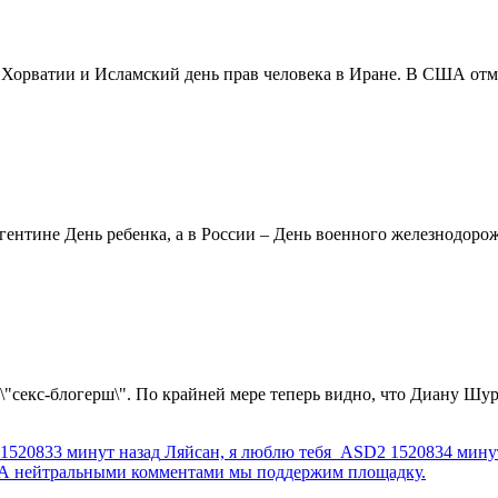
в Хорватии и Исламский день прав человека в Иране. В США отм
ентине День ребенка, а в России – День военного железнодорожн
 \"секс-блогерш\". По крайней мере теперь видно, что Диану Шур
1520833 минут назад
Ляйсан, я люблю тебя
ASD2
1520834 мину
г. А нейтральными комментами мы поддержим площадку.