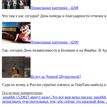
Прикольные картинки - 4208
Что там у нас сегодня? День победы и благодарности отчизне 
Прикольные картинки - 4209
Так, сегодня День независимости в Боливии и на Ямайке. В Арг
Вслед за Дианой Шурыгиной?
Судя по всему, в России серьёзно взялись за OnlyFans-шаболд и
Последние комментарии
pass666
1520827 минут назад
Это всё моя жена писала
pass666
затрагивать чувствительных тем, ибо сейчас это красный фла