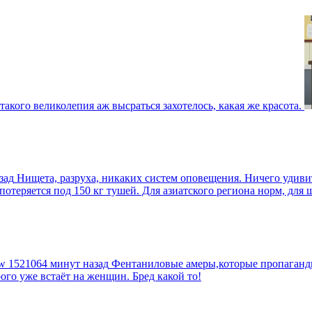
такого великолепия аж высраться захотелось, какая же красота.
зад
Нищета, разруха, никаких систем оповещения. Ничего удив
еряется под 150 кг тушей. Для азиатского региона норм, для шт
tw
1521064 минут назад
Фентаниловые амеры,которые пропагандир
рого уже встаёт на женщин. Бред какой то!