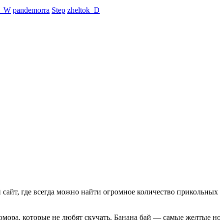
N_W
pandemorra
Step
zheltok_D
айт, где всегда можно найти огромное количество прикольных 
юмора, которые не любят скучать. Банана бай — самые желтые 