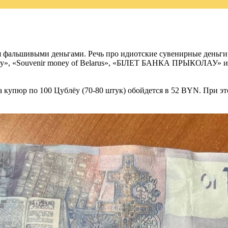
ся фальшивыми деньгами. Речь про идиотские сувенирные деньги
ёу», «Souvenir money of Belarus», «БIЛЕТ БАНКА ПРЫКОЛАУ» и 
 купюр по 100 Цублёу (70-80 штук) обойдется в 52 BYN. При это