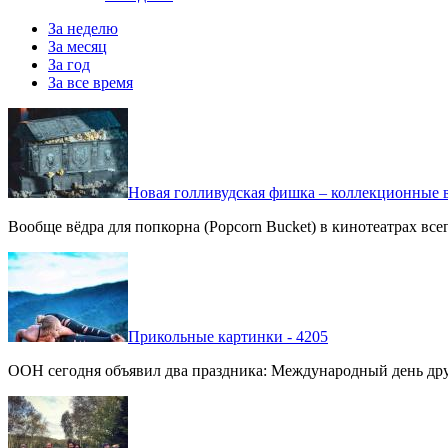
За неделю
За месяц
За год
За все время
Новая голливудская фишка – коллекционные в
Вообще вёдра для попкорна (Popcorn Bucket) в кинотеатрах вс
Прикольные картинки - 4205
ООН сегодня объявил два праздника: Международный день дру