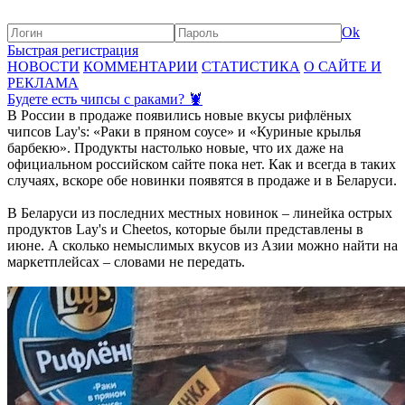
Ok
Быстрая регистрация
НОВОСТИ
КОММЕНТАРИИ
СТАТИСТИКА
О САЙТЕ И
РЕКЛАМА
Будете есть чипсы с раками? 🦞
В России в продаже появились новые вкусы рифлёных
чипсов Lay's: «Раки в пряном соусе» и «Куриные крылья
барбекю». Продукты настолько новые, что их даже на
официальном российском сайте пока нет. Как и всегда в таких
случаях, вскоре обе новинки появятся в продаже и в Беларуси.
В Беларуси из последних местных новинок – линейка острых
продуктов Lay's и Cheetos, которые были представлены в
июне. А сколько немыслимых вкусов из Азии можно найти на
маркетплейсах – словами не передать.