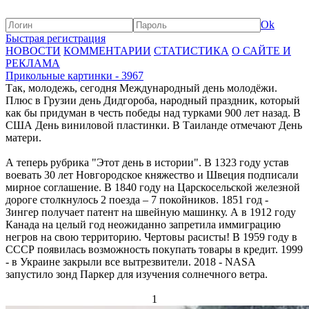
Ok
Быстрая регистрация
НОВОСТИ
КОММЕНТАРИИ
СТАТИСТИКА
О САЙТЕ И
РЕКЛАМА
Прикольные картинки - 3967
Так, молодежь, сегодня Международный день молодёжи.
Плюс в Грузии день Дидгороба, народный праздник, который
как бы придуман в честь победы над турками 900 лет назад. В
США День виниловой пластинки. В Таиланде отмечают День
матери.
А теперь рубрика "Этот день в истории". В 1323 году устав
воевать 30 лет Новгородское княжество и Швеция подписали
мирное соглашение. В 1840 году на Царскосельской железной
дороге столкнулось 2 поезда – 7 покойников. 1851 год -
Зингер получает патент на швейную машинку. А в 1912 году
Канада на целый год неожиданно запретила иммиграцию
негров на свою территорию. Чертовы расисты! В 1959 году в
СССР появилась возможность покупать товары в кредит. 1999
- в Украине закрыли все вытрезвители. 2018 - NASA
запустило зонд Паркер для изучения солнечного ветра.
1