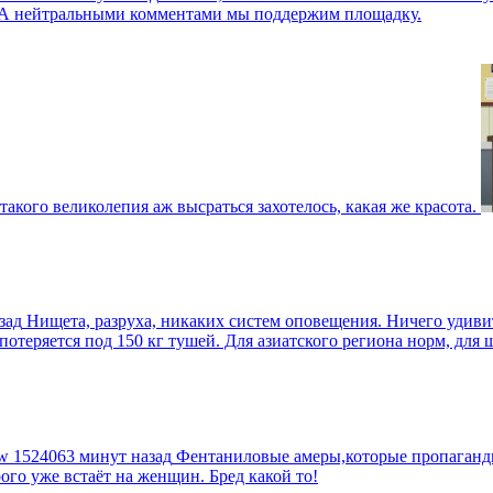
г. А нейтральными комментами мы поддержим площадку.
такого великолепия аж высраться захотелось, какая же красота.
зад
Нищета, разруха, никаких систем оповещения. Ничего удив
еряется под 150 кг тушей. Для азиатского региона норм, для шт
tw
1524063 минут назад
Фентаниловые амеры,которые пропагандир
рого уже встаёт на женщин. Бред какой то!