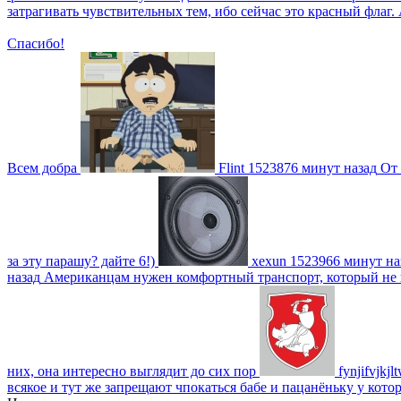
затрагивать чувствительных тем, ибо сейчас это красный фла
Спасибо!
Всем добра
Flint
1523876 минут назад
От 
за эту парашу? дайте 6!)
xexun
1523966 минут на
назад
Американцам нужен комфортный транспорт, который не пот
них, она интересно выглядит до сих пор
fynjifvjkjl
всякое и тут же запрещают чпокаться бабе и пацанёньку у кото