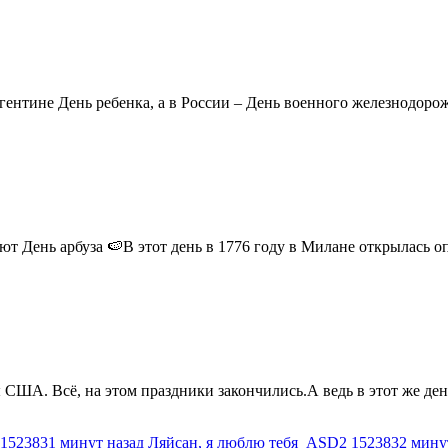
ентине День ребенка, а в России – День военного железнодорожн
 День арбуза 🍉В этот день в 1776 году в Милане открылась опер
США. Всё, на этом праздники закончились.А ведь в этот же день
1523831 минут назад
Ляйсан, я люблю тебя
ASD2
1523832 мину