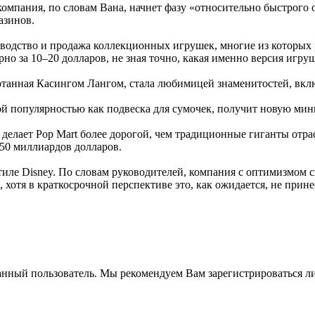
компания, по словам Вана, начнет фазу «относительно быстрого 
азинов.
зводство и продажа коллекционных игрушек, многие из которых
о за 10–20 долларов, не зная точно, какая именно версия игру
ботанная Касингом Лангом, стала любимицей знаменитостей, вкл
ой популярностью как подвеска для сумочек, получит новую мин
делает Pop Mart более дорогой, чем традиционные гиганты отрас
 50 миллиардов долларов.
иле Disney. По словам руководителей, компания с оптимизмом с
хотя в краткосрочной перспективе это, как ожидается, не прине
анный пользователь. Мы рекомендуем Вам зарегистрироваться ли