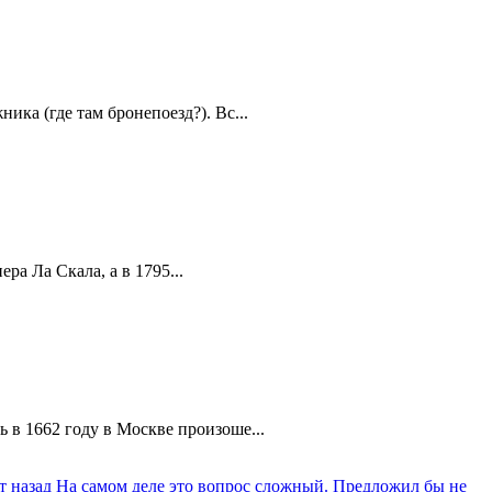
ика (где там бронепоезд?). Вс...
а Ла Скала, а в 1795...
 в 1662 году в Москве произоше...
т назад
На самом деле это вопрос сложный. Предложил бы не