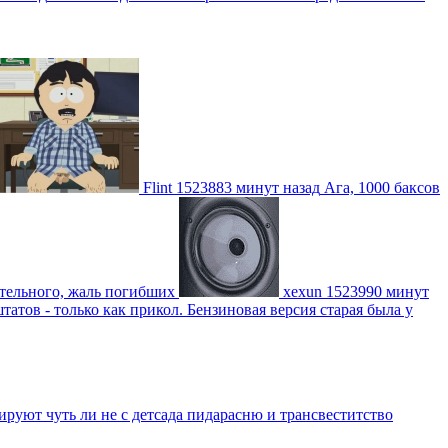
Flint
1523883 минут назад
Ага, 1000 баксов
ительного, жаль погибших
xexun
1523990 минут
атов - только как прикол. Бензиновая версия старая была у
уют чуть ли не с детсада пидарасню и трансвеститство