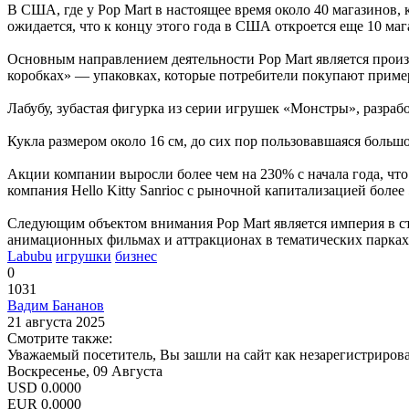
В США, где у Pop Mart в настоящее время около 40 магазинов, 
ожидается, что к концу этого года в США откроется еще 10 маг
Основным направлением деятельности Pop Mart является прои
коробках» — упаковках, которые потребители покупают примерн
Лабубу, зубастая фигурка из серии игрушек «Монстры», разра
Кукла размером около 16 см, до сих пор пользовавшаяся больш
Акции компании выросли более чем на 230% с начала года, что 
компания Hello Kitty Sanrioс с рыночной капитализацией более
Следующим объектом внимания Pop Mart является империя в ст
анимационных фильмах и аттракционах в тематических парках, 
Labubu
игрушки
бизнес
0
1031
Вадим Бананов
21 августа 2025
Смотрите также:
Уважаемый посетитель, Вы зашли на сайт как незарегистриров
Воскресенье, 09 Августа
USD
0.0000
EUR
0.0000