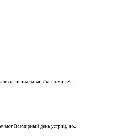
ались специальные \"кастомные\...
ечают Всемирный день устриц, но...