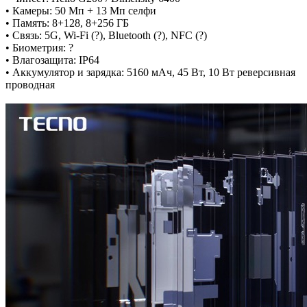
• Камеры: 50 Мп + 13 Мп селфи
• Память: 8+128, 8+256 ГБ
• Связь: 5G, Wi-Fi (?), Bluetooth (?), NFC (?)
• Биометрия: ?
• Влагозащита: IP64
• Аккумулятор и зарядка: 5160 мАч, 45 Вт, 10 Вт реверсивная
проводная