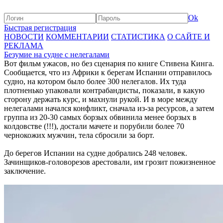
Ok
Быстрая регистрация
НОВОСТИ
КОММЕНТАРИИ
СТАТИСТИКА
О САЙТЕ И
РЕКЛАМА
Безумие на судне с нелегалами
Вот фильм ужасов, но без сценария по книге Стивена Кинга.
Сообщается, что из Африки к берегам Испании отправилось
судно, на котором было более 300 нелегалов. Их туда
плотненько упаковали контрабандисты, показали, в какую
сторону держать курс, и махнули рукой. И в море между
нелегалами начался конфликт, сначала из-за ресурсов, а затем
группа из 20-30 самых борзых обвинила менее борзых в
колдовстве (!!!), достали мачете и порубили более 70
чернокожих мужчин, тела сбросили за борт.
До берегов Испании на судне добрались 248 человек.
Зачинщиков-головорезов арестовали, им грозит пожизненное
заключение.