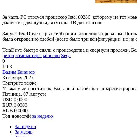
За часть PC отвечал процессор Intel 80286, которому на тот мо
джойстик, два пульта, выход на ТВ для консоли.
Запуск TeraDrive на рынке Японии закончился провалом. Потому
была откровенно слабой (всего было три конфигурации, но на 
TeraDrive быстро сняли с производства и свернули продажи. Б
ретро
компьютеры
консоли
Sega
0
1103
Вадим Бананов
3 октября 2025
Смотрите также:
Уважаемый посетитель, Вы зашли на сайт как незарегистриров
Пятница, 07 Августа
USD
0.0000
EUR
0.0000
RUB
0.0000
Топ новостей
за неделю
За неделю
За месяц