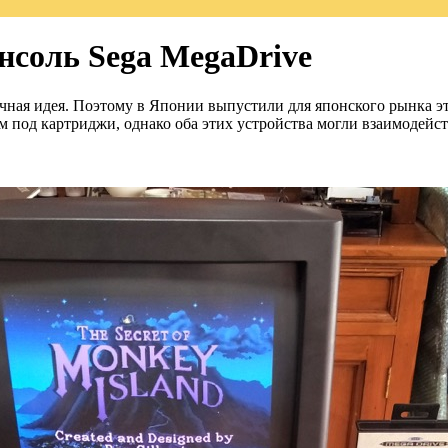
онсоль Sega MegaDrive
ичная идея. Поэтому в Японии выпустили для японского рынка эт
м под картриджи, однако оба этих устройства могли взаимодейст