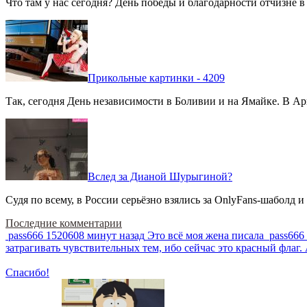
Что там у нас сегодня? День победы и благодарности отчизне 
Прикольные картинки - 4209
Так, сегодня День независимости в Боливии и на Ямайке. В Арг
Вслед за Дианой Шурыгиной?
Судя по всему, в России серьёзно взялись за OnlyFans-шаболд и
Последние комментарии
pass666
1520608 минут назад
Это всё моя жена писала
pass666
затрагивать чувствительных тем, ибо сейчас это красный фла
Спасибо!