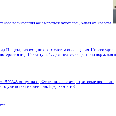
такого великолепия аж высраться захотелось, какая же красота.
зад
Нищета, разруха, никаких систем оповещения. Ничего удив
еряется под 150 кг тушей. Для азиатского региона норм, для шт
tw
1520846 минут назад
Фентаниловые амеры,которые пропагандир
рого уже встаёт на женщин. Бред какой то!
ула