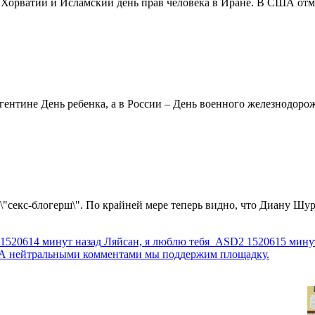
в Хорватии и Исламский день прав человека в Иране. В США отм
ентине День ребенка, а в России – День военного железнодорожн
 \"секс-блогерш\". По крайней мере теперь видно, что Диану Шур
1520614 минут назад
Ляйсан, я люблю тебя
ASD2
1520615 мину
г. А нейтральными комментами мы поддержим площадку.