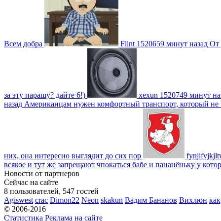
Всем добра
Flint
1520659 минут назад
От 
за эту парашу? дайте 6!)
xexun
1520749 минут на
назад
Американцам нужен комфортный транспорт, который не пот
них, она интересно выглядит до сих пор
fynjifvjkjl
всякое и тут же запрещают чпокаться бабе и пацанёньку у кото
Новости от партнеров
Сейчас на сайте
8 пользователей, 547 гостей
Agiswest
crac
Dimon22
Neon
skakun
Вадим Бананов
Вихлюн
как
© 2006-2016
Статистика
Реклама на сайте