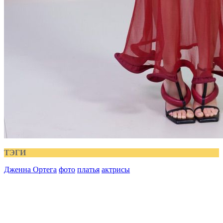
ТЭГИ
Дженна Ортега
фото
платья
актрисы