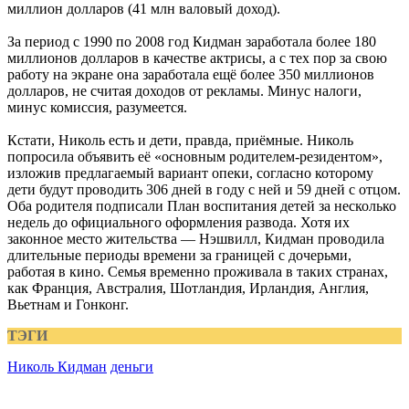
миллион долларов (41 млн валовый доход).
За период с 1990 по 2008 год Кидман заработала более 180
миллионов долларов в качестве актрисы, а с тех пор за свою
работу на экране она заработала ещё более 350 миллионов
долларов, не считая доходов от рекламы. Минус налоги,
минус комиссия, разумеется.
Кстати, Николь есть и дети, правда, приёмные. Николь
попросила объявить её «основным родителем-резидентом»,
изложив предлагаемый вариант опеки, согласно которому
дети будут проводить 306 дней в году с ней и 59 дней с отцом.
Оба родителя подписали План воспитания детей за несколько
недель до официального оформления развода. Хотя их
законное место жительства — Нэшвилл, Кидман проводила
длительные периоды времени за границей с дочерьми,
работая в кино. Семья временно проживала в таких странах,
как Франция, Австралия, Шотландия, Ирландия, Англия,
Вьетнам и Гонконг.
ТЭГИ
Николь Кидман
деньги