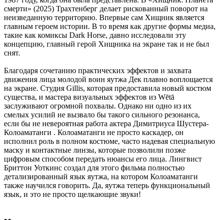
смерти» (2025) Трахтенберг делает рискованный поворот на
неизведанную территорию. Впервые сам Хищник является
главным героем истории. В то время как другие формы медиа,
такие как комиксы Dark Horse, давно исследовали эту
концепцию, главный герой Хищника на экране так и не был
снят.
Благодаря сочетанию практических эффектов и захвата
движения лица молодой воин яутжа Дек плавно воплощается
на экране. Студия Gillis, которая предоставила новый костюм
существа, и мастера визуальных эффектов из Wētā
заслуживают огромной похвалы. Однако ни одно из их
смелых усилий не вызвало бы такого сильного резонанса,
если бы не невероятная работа актера Димитриуса Шустера-
Колоаматанги . Колоаматанги не просто каскадер, он
исполнил роль в полном костюме, часто надевая специальную
маску и контактные линзы, которые позволили позже
цифровым способом передать нюансы его лица. Лингвист
Бриттон Уоткинс создал для этого фильма полностью
детализированный язык яутжа, на котором Колоаматанги
также научился говорить. Да, яутжа теперь функциональный
язык, и это не просто щелкающие звуки!