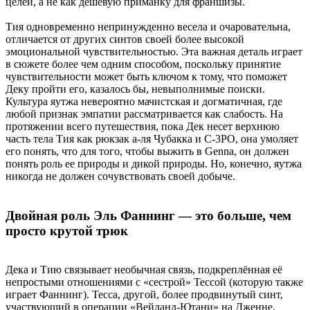
целей, а не как дешёвую приманку для франшизы.
Тия одновременно непринужденно весела и очаровательна,
отличается от других синтов своей более высокой
эмоциональной чувствительностью. Эта важная деталь играет
в сюжете более чем одним способом, поскольку принятие
чувствительности может быть ключом к тому, что поможет
Деку пройти его, казалось бы, невыполнимые поиски.
Культура яутжа невероятно мачистская и догматичная, где
любой признак эмпатии рассматривается как слабость. На
протяжении всего путешествия, пока Дек несет верхнюю
часть тела Тия как рюкзак а-ля Чубакка и C-3PO, она умоляет
его понять, что для того, чтобы выжить в Genna, он должен
понять роль ее природы и дикой природы. Но, конечно, яутжа
никогда не должен сочувствовать своей добыче.
Двойная роль Эль Фаннинг — это больше, чем
просто крутой трюк
Дека и Тию связывает необычная связь, подкреплённая её
непростыми отношениями с «сестрой» Тессой (которую также
играет Фаннинг). Тесса, другой, более продвинутый синт,
участвующий в операции «Вейланд-Ютани» на Дженне,