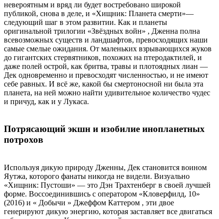
невероятным и вряд ли будет востребовано широкой
публикой, снова в деле, и «Хищник: Планета смерти»—
следующий шаг в этом развитии. Как и планеты
оригинальной трилогии «Звёздных войн» , Дженна полна
всевозможных существ и ландшафтов, превосходящих наши
самые смелые ожидания. От маленьких взрывающихся жуков
до гигантских стервятников, похожих на птеродактилей, и
даже полей острой, как бритва, травы и плотоядных лиан —
Дек одновременно и превосходят численностью, и не имеют
себе равных. И всё же, какой бы смертоносной ни была эта
планета, на ней можно найти удивительное количество чудес
и причуд, как и у Лукаса.
Потрясающий экшн и изобилие инопланетных
потрохов
Используя дикую природу Дженны, Дек становится воином
Яутжа, которого фанаты никогда не видели. Визуально
«Хищник: Пустоши» — это Дэн Трахтенберг в своей лучшей
форме. Воссоединившись с оператором «Кловерфилд, 10»
(2016) и « Добычи » Джеффом Каттером , эти двое
генерируют дикую энергию, которая заставляет все двигаться