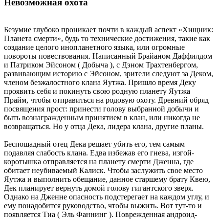
Невозможная охота
Безумие глубоко проникает почти в каждый аспект «Хищник:
Планета смерти», будь то технические достижения, такие как
создание целого инопланетного языка, или огромные
повороты повествования. Написанный Брайаном Даффилдом
и Патриком Эйсоном ( Добыча ), с Дэном Трахтенбергом,
развивающим историю с Эйсоном, зрители следуют за Деком,
членом безжалостного клана Яутжа. Пришло время Деку
проявить себя и покинуть свою родную планету Яутжа
Прайм, чтобы отправиться на родовую охоту. Древний обряд
посвящения прост: принести голову выбранной добычи и
быть вознагражденным принятием в клан, или никогда не
возвращаться. Но у отца Дека, лидера клана, другие планы.
Беспощадный отец Дека решает убить его, тем самым
подавляя слабость клана. Едва избежав его гнева, изгой-
коротышка отправляется на планету смерти Дженна, где
обитает неубиваемый Калиск. Чтобы заслужить свое место
Яутжа и выполнить обещание, данное старшему брату Квею,
Дек планирует вернуть домой голову гигантского зверя.
Однако на Дженне опасность подстерегает на каждом углу, и
ему понадобится руководство, чтобы выжить. Вот тут-то и
появляется Тиа ( Эль Фаннинг ). Поврежденная андроид-