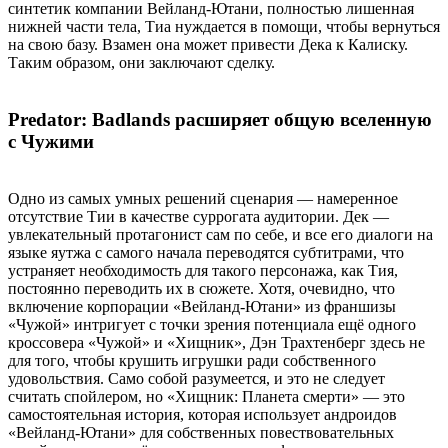
синтетик компании Вейланд-Ютани, полностью лишенная
нижней части тела, Тиа нуждается в помощи, чтобы вернуться
на свою базу. Взамен она может привести Дека к Калиску.
Таким образом, они заключают сделку.
Predator: Badlands расширяет общую вселенную
с Чужими
Одно из самых умных решений сценария — намеренное
отсутствие Тии в качестве суррогата аудитории. Дек —
увлекательный протагонист сам по себе, и все его диалоги на
языке яутжа с самого начала переводятся субтитрами, что
устраняет необходимость для такого персонажа, как Тия,
постоянно переводить их в сюжете. Хотя, очевидно, что
включение корпорации «Вейланд-Ютани» из франшизы
«Чужой» интригует с точки зрения потенциала ещё одного
кроссовера «Чужой» и «Хищник», Дэн Трахтенберг здесь не
для того, чтобы крушить игрушки ради собственного
удовольствия. Само собой разумеется, и это не следует
считать спойлером, но «Хищник: Планета смерти» — это
самостоятельная история, которая использует андроидов
«Вейланд-Ютани» для собственных повествовательных