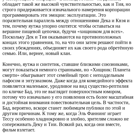
обладает такой же высокой чувствительностью, как и Тия, но
строго придерживается изначального намерения корпорации
программировать эти эмоции: эксплуатации. Это
поразительная параллель между отношениями Дека и Квэя и
тем, почему яутжа упорно охотятся: чтобы оставаться на
вершине пищевой цепочки, будучи «хищником для всех».
Поскольку Дек и Тия оказываются на противоположных
концах этого уравнения, то, на что они затем решают пойти в
своих убеждениях, объединяет их как своего рода обретённую
семью. Или, вернее, новый клан.
Конечно, яутжа и синтетик, ставшие близкими союзниками,
могут показаться немного странными, но «Хищник: Планета
смерти» обыгрывает этот семейный троп с неподдельным
пафосом и энтузиазмом. Даже когда для комедийного эффекта
появляется маленькое, уродливое на вид существо-рептилия
по кличке Бад, это не выглядит поверхностным юмором,
потому что изначально у его появления есть более масштабная
и достойная внимания повествовательная цель. В частности,
Бад, вероятно, вскоре станет любимцем публики по этой и
другим причинам. К тому же, когда Эль Фаннинг играет
Тессу особенно хладнокровно и злобно, зрителям сложно не
сопереживать Деку и Тии. Всякий раз, когда они вместе,
фильм взлетает.