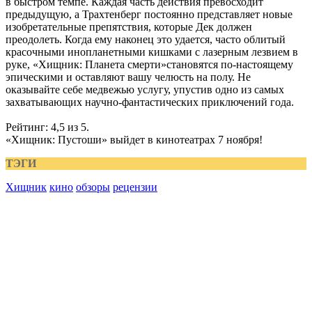
в быстром темпе. Каждая часть действия превосходит
предыдущую, а Трахтенберг постоянно представляет новые
изобретательные препятствия, которые Дек должен
преодолеть. Когда ему наконец это удается, часто облитый
красочными инопланетными кишками с лазерным лезвием в
руке, «Хищник: Планета смерти»становятся по-настоящему
эпическими и оставляют вашу челюсть на полу. Не
оказывайте себе медвежью услугу, упустив одно из самых
захватывающих научно-фантастических приключений года.
Рейтинг: 4,5 из 5.
«Хищник: Пустоши» выйдет в кинотеатрах 7 ноября!
ТЭГИ
Хищник
кино
обзоры
рецензии