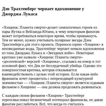
Дэн Трахтенберг черпает вдохновение у
Джорджа Лукаса
«Хищник: Планета смерти»делает симпатичных героев из
пары Яутжа и Вейланда-Ютани, к чему некоторым фанатам
может потребоваться некоторое время, чтобы привыкнуть.
Тем не менее, нужно учитывать полярные звезды Дэна
Трахтенберга для этого проекта. Перенося серию «Хищник» в
неизведанные воды, Трахтенберг черпает немало вдохновения
из тона Джорджа Лукаса и «Звездных войн». Некоторые
критики уже назвали «Хищник: Планета смерти»
«диснеевской» версией «Хищника», ссылаясь на юмор и тот
основной факт, что Дек не бессердечный убийца. Однако это
поверхностная критика, которая отказывается
взаимодействовать с целью этой истории. Если какая-либо
франшиза хочет процветать с непреходящей культурной
значимостью — «Хищник: Планета смерти» является седьмым
фильмом о Хищнике — она должна продолжать развиваться.
С каждым своим фильмом «Хищник» Трахтенберг
переосмысливал бесконечный потенциал франшизы, не давая
фанатам расслабиться. Всё, что когда-то считалось