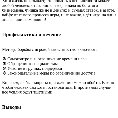
Хотя жизнь показывает, что попасть в неприятности может
любой человек: от пьяницы и маргинала до богатого
бизнесмена. Фишка же не в деньгах и суммах ставок, в азарте,
кайфе от самого процесса игры, и не важно, идёт игра на один
доллар или на миллион!
Профилактика и лечение
Методы борьбы с игровой зависимостью включают:
🔘 Самоконтроль и ограничение времени игры
🔘 Обращение к специалистам
🔘 Участие в группах поддержки
🔘 Законодательные меры по ограничению доступа
Впрочем, любые запреты при желании можно обойти. Важно
чтобы человек сам хотел остановиться. В противном случае
все усилия будут тщетными.
Выводы