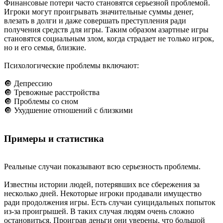
Финансовые потери часто становятся серьезной проблемой.
Игроки могут проигрывать значительные суммы денег,
влезать в долги и даже совершать преступления ради
получения средств для игры. Таким образом азартные игры
становятся социальным злом, когда страдает не только игрок,
но и его семья, близкие.
Психологические проблемы включают:
🔘 Депрессию
🔘 Тревожные расстройства
🔘 Проблемы со сном
🔘 Ухудшение отношений с близкими
Примеры и статистика
Реальные случаи показывают всю серьезность проблемы.
Известны истории людей, потерявших все сбережения за
несколько дней. Некоторые игроки продавали имущество
ради продолжения игры. Есть случаи суицидальных попыток
из-за проигрышей. В таких случая людям очень сложно
остановиться. Проиграв деньги они уверены, что большой