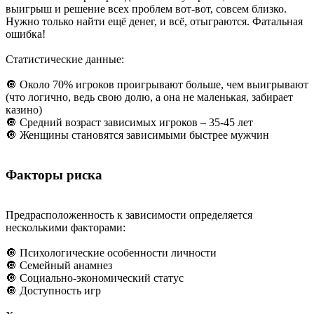
выигрыш и решение всех проблем вот-вот, совсем близко.
Нужно только найти ещё денег, и всё, отыграются. Фатальная
ошибка!
Статистические данные:
🔘 Около 70% игроков проигрывают больше, чем выигрывают
(что логично, ведь свою долю, а она не маленькая, забирает
казино)
🔘 Средний возраст зависимых игроков – 35-45 лет
🔘 Женщины становятся зависимыми быстрее мужчин
Факторы риска
Предрасположенность к зависимости определяется
несколькими факторами:
🔘 Психологические особенности личности
🔘 Семейный анамнез
🔘 Социально-экономический статус
🔘 Доступность игр