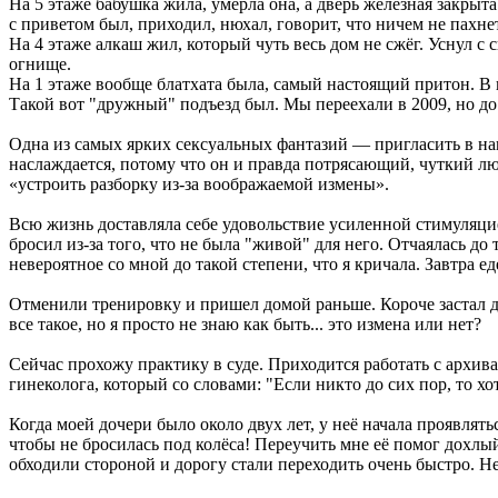
На 5 этаже бабушка жила, умерла она, а дверь железная закрыт
с приветом был, приходил, нюхал, говорит, что ничем не пахне
На 4 этаже алкаш жил, который чуть весь дом не сжёг. Уснул с
огнище.
На 1 этаже вообще блатхата была, самый настоящий притон. В
Такой вот "дружный" подъезд был. Мы переехали в 2009, но до
Одна из самых ярких сексуальных фантазий — пригласить в нашу
наслаждается, потому что он и правда потрясающий, чуткий люб
«устроить разборку из-за воображаемой измены».
Всю жизнь доставляла себе удовольствие усиленной стимуляци
бросил из-за того, что не была "живой" для него. Отчаялась до
невероятное со мной до такой степени, что я кричала. Завтра е
Отменили тренировку и пришел домой раньше. Короче застал дев
все такое, но я просто не знаю как быть... это измена или нет?
Сейчас прохожу практику в суде. Приходится работать с архива
гинеколога, который со словами: "Если никто до сих пор, то хо
Когда моей дочери было около двух лет, у неё начала проявлят
чтобы не бросилась под колёса! Переучить мне её помог дохлый
обходили стороной и дорогу стали переходить очень быстро. Не