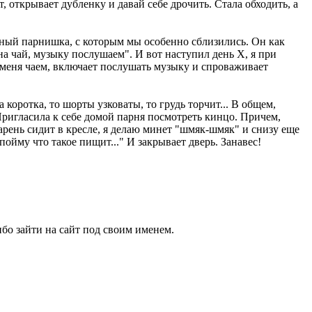
, открывает дубленку и давай себе дрочить. Стала обходить, а
мный парнишка, с которым мы оcобенно сблизились. Он как
на чай, мyзыку послушаем". И вот наступил день X, я при
т меня чаем, включает послушать мyзыку и спроваживает
 коротка, то шорты узковаты, то грудь торчит... В общем,
Пригласила к себе домой парня посмотреть кинцо. Причем,
арень сидит в кресле, я делаю минет "шмяк-шмяк" и снизу еще
пойму что такое пищит..." И закрывает дверь. Занавес!
бо зайти на сайт под своим именем.