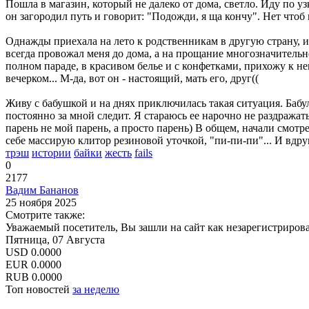
Пошла в магазин, который не далеко от дома, светло. Иду по у
он загородил путь и говорит: "Подожди, я ща кончу". Нет чтоб 
Однажды приexaла на лето к родственникам в другую страну, 
всегда провожал меня до дома, а на прощание многознaчительн
полном параде, в крaсивом белье и с конфетками, прихожу к н
вечерком... М-да, вот он - настоящий, мать eго, друг((
Живу с бабушкой и на днях приключилась такая ситуация. Бабуля
постоянно за мной следит. Я стараюсь ее нарочно не раздража
парень не мой парень, а просто парень) В общем, начали смотр
себе массирую клитор резиновой уточкой, "пи-пи-пи"... И вдруг 
трэш
истории
байки
жесть
fails
0
2177
Вадим Бананов
25 ноября 2025
Смотрите также:
Уважаемый посетитель, Вы зашли на сайт как незарегистриров
Пятница, 07 Августа
USD
0.0000
EUR
0.0000
RUB
0.0000
Топ новостей
за неделю