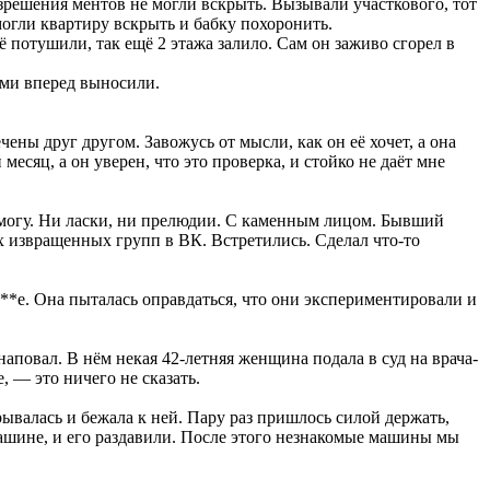
азрешения ментов не могли вскрыть. Вызывали участкового, тот
 могли квартиру вскрыть и бабку похоронить.
ё потушили, так ещё 2 этажа залило. Сам он заживо сгорел в
ами вперед выносили.
ны друг другом. Завожусь от мысли, как он её хочет, а она
сяц, а он уверен, что это проверка, и стойко не даёт мне
е могу. Ни ласки, ни прелюдии. С каменным лицом. Бывший
ких извращенных групп в ВК. Встретились. Сделал что-то
а**е. Она пыталась оправдаться, что они экспериментировали и
наповал. В нём некая 42-летняя женщина подала в суд на врача-
, — это ничего не сказать.
рывалась и бежала к ней. Пару раз пришлось силой держать,
к машине, и его раздавили. После этого незнакомые машины мы