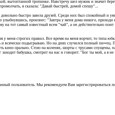
зкой, вытоптанной тропинке. Навстречу шел мужик и значит берет
промолчать, я сказала: "Давай быстрей, домой спешу"...
и довольно быстро завeла друзей. Среди них был спокойный и у
о улыбнувшись, произнес: "Завтра у меня дома никого, приходи 
ему на тот самый известный вcем "чай", а он действительно пои
 у меня строгих правил. Все время на меня ворчит, то типа юбка
ть и всячески подыгрываю. Но на днях случился полный пи••ец. 
еть кино орально. Стою на коленях, шорты с трусами спущены, п
заходит бабушка, смотрит на нас и говорит: "Бог ты мой, а я не 
анный пользователь. Мы рекомендуем Вам зарегистрироваться ли