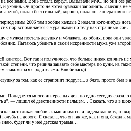
а на все замки. Вонь стояла караул. Вызывали МЧС, но они без р
т, и уходил. Он просто не хотел бумажки заполнять. 2 месяца не
 сигаретой, пожар был сильный, хорошо, пожарные оперативно вс
 период зимы 2006 там вообще каждые 2 недели кого-нибудь ног
 сих пор вспоминается с мурашками по телу как страшный сон.
 с мужем постель девушку и ублажать их обоих, пока они увлече
овник. Пытаюсь убедить в своей искренности мужа уже второй ме
ей клитора. Вот так и получилось, что больше никак кончить н
 такой степени, что решила заказать себе мастера по куни, из та
дем знакомиться с родителями. Влюбилась))
ушку за тем, как ее страпонит подруга... я блять просто был в 
ми. Попадается много интересных дел, но одно сегодня сразило 
ть я", — лишил её девственности пальцем… Сказать, что я в шоке
ься какая-то дикая любовь к машинам: если видела машину, то вы
 голубь на дороге. Я сказала, что он так же, как и она, бежал 
 знаю, будет ли у неё детская травма…