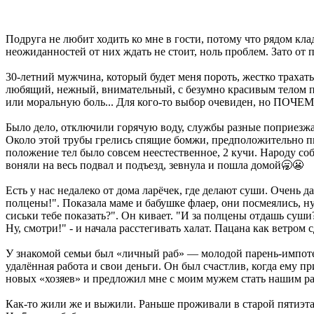
Подруга не любит ходить ко мне в гости, потому что рядом кла
неожиданностей от них ждать не стоит, ноль проблем. Зато от п
30-летний мужчина, который будет меня пороть, жестко трахат
любящий, нежный, внимательный, с безумно красивым телом пар
или моральную боль... Для кого-то выбор очевиден, но ПОЧЕМ
Было дело, отключили горячую воду, службы разные поприезжал
Около этой трубы грелись спящие бомжи, предположительно пья
положение тел было совсем неестественное, 2 кучи. Народу соб
воняли на весь подвал и подъезд, зевнула и пошла домой🥱😬
Есть у нас недалеко от дома ларёчек, где делают суши. Очень д
полцены!". Показала маме и бабушке флаер, они посмеялись, ну, 
сиськи тебе показать?". Он кивает. "И за полцены отдашь суши?
Ну, смотри!" - и начала расстегивать халат. Пацана как ветром 
У знакомой семьи был «личный раб» — молодой парень-импотен
удалённая работа и свои деньги. Он был счастлив, когда ему п
новых «хозяев» и предложил мне с моим мужем стать нашим раб
Как-то жили же и выжили. Раньше проживали в старой пятиэта