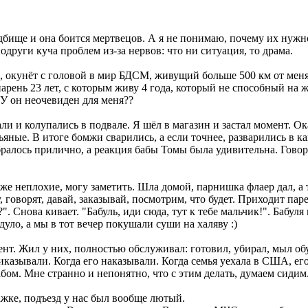
дбище и она боится мертвецов. А я не понимаю, почему их нужно
одруги куча проблем из-за нервов: что ни ситуация, то драма.
ь, окунёт с головой в мир БДСМ, живущий больше 500 км от меня
ень 23 лет, с которым живу 4 года, который не способный на же
У он неочевиден для меня??
и и колупались в подвале. Я шёл в магазин и застал момент. Ок
ные. В итоге бомжи сварились, а если точнее, разварились в ка
ралось прилично, а реакция бабы Томы была удивительна. Говори
аже неплохие, могу заметить. Шла домой, парнишка флаер дал, а 
говорят, давай, заказывай, посмотрим, что будет. Приходит парен
". Снова кивает. "Бабуль, иди сюда, тут к тебе мальчик!". Бабу
сдуло, а мы в тот вечер покушали суши на халяву :)
т. Жил у них, полностью обслуживал: готовил, убирал, мыл обув
риказывали. Когда его наказывали. Когда семья уехала в США, ег
ом. Мне странно и непонятно, что с этим делать, думаем сидим
жке, подъезд у нас был вообще лютый.