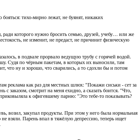
 бояться: тихо-мирно лежат, не буянят, никаких
, ради которого нужно бросить семью, друзей, учебу… или же
стокость, не изменит, не предаст, не причинит физическую
азалось, в подвале прорвало ведущую трубу с горячей водой.
шу. Судя по чёрным пакетам, в которых их выносили, там
т, что ну и хорошо, что сварились, а то сдохли бы и потом
там реклама как раз для местных шлюх: "Покажи сиськи - сет за
ь с заказом, смотрит на меня ехидно, а сказать боится. "Что,
ля приковыляла к офигевшему парню: "Это тебе-то показывать?
ь, возил, закупал продукты. При этом у него была нормальная
о не взяли. Парень впал в тяжёлую депрессию, теперь ищет
.