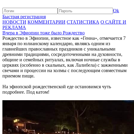
Ok
Быстрая регистрация
НОВОСТИ
КОММЕНТАРИИ
СТАТИСТИКА
О САЙТЕ И
РЕКЛАМА
Вчера в Эфиопии тоже было Рождество
Рождество в Эфиопии, известное как «Генна», отмечается 7
января по юлианскому календарю, являясь одним из
главнейших православных праздников с уникальными
древними традициями, сосредоточенными на духовности,
общине и семейных ритуалах, включая ночные службы в
церквях (особенно в скальных, как Лалибела) с зажженными
свечами и процессии на холмы с последующим совместным
приемом пищи.
На эфиопской рождественской еде остановимся чуть
подробнее. Под катом!