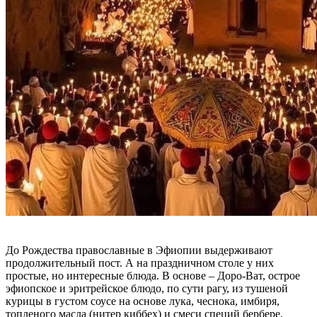
До Рождества православные в Эфиопии выдерживают
продолжительный пост. А на праздничном столе у них
простые, но интересные блюда. В основе – Доро-Ват, острое
эфиопское и эритрейское блюдо, по сути рагу, из тушеной
курицы в густом соусе на основе лука, чеснока, имбиря,
топленого масла (нитер киббех) и смеси специй бербере,