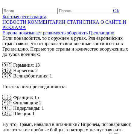
Ok
Быстрая регистрация
НОВОСТИ
КОММЕНТАРИИ
СТАТИСТИКА
О САЙТЕ И
РЕКЛАМА
Европа показывает решимость оборонять Гренландию
Если понадобится, то с оружием в руках. Ряд европейских
стран заявил, что отправляет свои военные контингенты в
Гренландию. Первые три страны и количество вооруженных
до зубов военных:
🇩🇪 Германия: 13
🇳🇴 Норвегия: 2
🇬🇧 Великобритания: 1
Позже к ним присоединились:
🇫🇷 Франция: 15
🇫🇮 Финляндия: 2
🇳🇱 Нидерланды: 1
🇸🇪 Швеция: 1
Ну что, Трамп, навалил в штанишки? Впрочем, поговаривают,
что это такие пробные бойцы, за которым начнут завозить