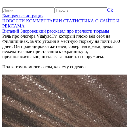
Ok
Быстрая регистрация
НОВОСТИ
КОММЕНТАРИИ
СТАТИСТИКА
О САЙТЕ И
РЕКЛАМА
Виталий Здоровецкий рассказал про прелести тюрьмы
Речь про блогера VitalyzdTv, который плохо вёл себя на
Филиппинах, за что угодил в местную тюрьму на почти 300
дней. Он провоцировал жителей, совершал кражи, делал
нежелательные приставания к охраннику и,
предположительно, пытался завладеть его оружием.
Под катом немного о том, как ему сиделось.