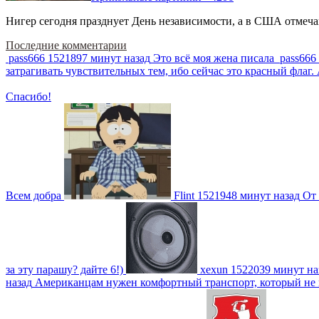
Нигер сегодня празднует День независимости, а в США отмечают
Последние комментарии
pass666
1521897 минут назад
Это всё моя жена писала
pass666
затрагивать чувствительных тем, ибо сейчас это красный фла
Спасибо!
Всем добра
Flint
1521948 минут назад
От 
за эту парашу? дайте 6!)
xexun
1522039 минут на
назад
Американцам нужен комфортный транспорт, который не пот