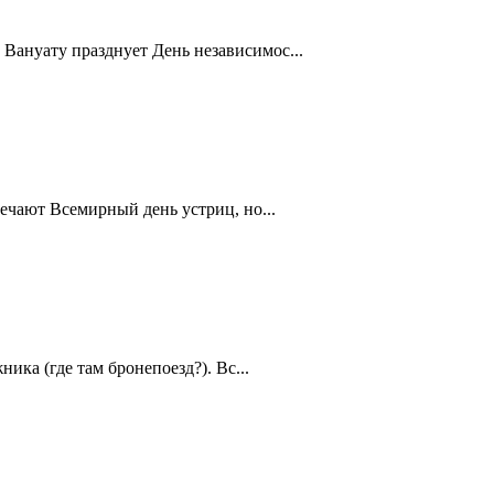
Вануату празднует День независимос...
ечают Всемирный день устриц, но...
ика (где там бронепоезд?). Вс...