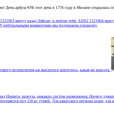
 День арбуза 🍉В этот день в 1776 году в Милане открылась опер
1521903 минут назад
Ляйсан, я люблю тебя
ASD2
1521904 мину
г. А нейтральными комментами мы поддержим площадку.
такого великолепия аж высраться захотелось, какая же красота.
зад
Нищета, разруха, никаких систем оповещения. Ничего удив
еряется под 150 кг тушей. Для азиатского региона норм, для шт