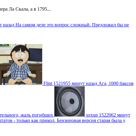
а Ла Скала, а в 1795...
т назад
На самом деле это вопрос сложный. Предложил бы не
Flint
1521955 минут назад
Ага, 1000 баксов
ительного, жаль погибших
xexun
1522062 минут
атов - только как прикол. Бензиновая версия старая была у