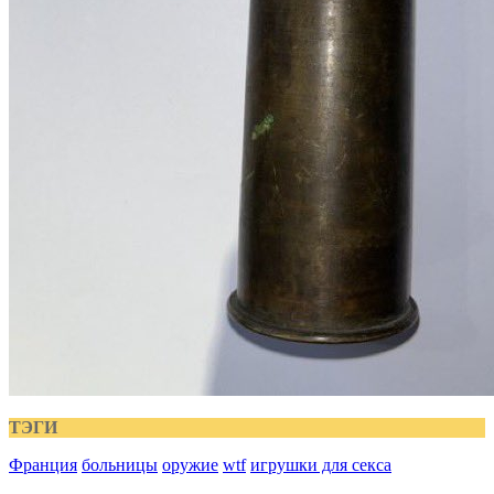
ТЭГИ
Франция
больницы
оружие
wtf
игрушки для секса