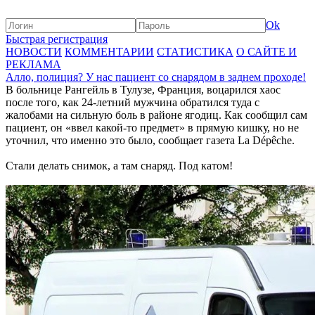
Ok
Быстрая регистрация
НОВОСТИ
КОММЕНТАРИИ
СТАТИСТИКА
О САЙТЕ И
РЕКЛАМА
Алло, полиция? У нас пациент со снарядом в заднем проходе!
В больнице Рангейль в Тулузе, Франция, воцарился хаос
после того, как 24-летний мужчина обратился туда с
жалобами на сильную боль в районе ягодиц. Как сообщил сам
пациент, он «ввел какой-то предмет» в прямую кишку, но не
уточнил, что именно это было, сообщает газета La Dépêche.
Стали делать снимок, а там снаряд. Под катом!