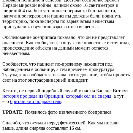
Первой мировой войны, длиной около 16 сантиметров и
шириной 4 см. Был установлен периметр безопасности,
напуганное персонал и пациенты должны были покинуть
территорию, пока эксперты по взрывчатым веществам
приступали к изучению взрывчатого вещества.
Обследование боеприпаса показало, что он не представляет
опасности. Как сообщают французские новостные источники,
происхождение объекта на данный момент остается
неизвестным.
Сообщается, что пациент по-прежнему находится под
наблюдением в больнице, а тем временем прокуратура
Тулузы, как сообщается, начала расследование, чтобы пролить
свет на этот экстраординарный инцидент.
Кстати, не первый подобный случай у нас на Банане. Вот тут
история про деда из Франции, который сел на снаряд
, а тут
его
британский подражатель
.
UPDATE
: Появилось фото извлеченного боеприпаса.
Спасибо, что отмыли перед фотосессией. Как мы писали
выше, длина снаряда составляет 16 см.