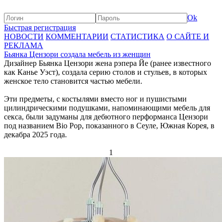
Ok
Быстрая регистрация
НОВОСТИ
КОММЕНТАРИИ
СТАТИСТИКА
О САЙТЕ И
РЕКЛАМА
Бьянка Цензори создала мебель из женщин
Дизайнер Бьянка Цензори жена рэпера Йе (ранее известного
как Канье Уэст), создала серию столов и стульев, в которых
женское тело становится частью мебели.
Эти предметы, с костылями вместо ног и пушистыми
цилиндрическими подушками, напоминающими мебель для
секса, были задуманы для дебютного перформанса Цензори
под названием Bio Pop, показанного в Сеуле, Южная Корея, в
декабра 2025 года.
1