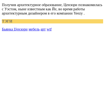
Получив архитектурное образование, Цензори познакомилась
с Уэстом, ныне известным как Йе, во время работы
архитектурным дизайнером в его компании Yeezy .
ТЭГИ
Бьянка Цензори
мебель
арт
wtf