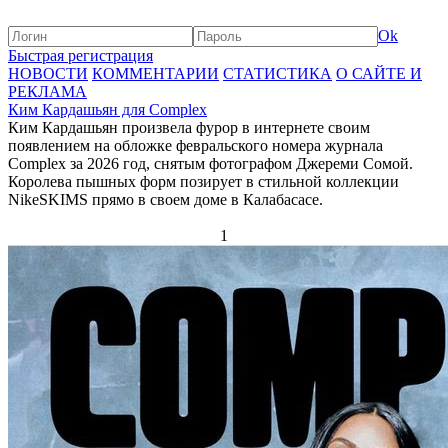
Ok
Быстрая регистрация
НОВОСТИ
КОММЕНТАРИИ
СТАТИСТИКА
О САЙТЕ И
РЕКЛАМА
Ким Кардашьян для Complex
Ким Кардашьян произвела фурор в интернете своим
появлением на обложке февральского номера журнала
Complex за 2026 год, снятым фотографом Джереми Сомой.
Королева пышных форм позирует в стильной коллекции
NikeSKIMS прямо в своем доме в Калабасасе.
1