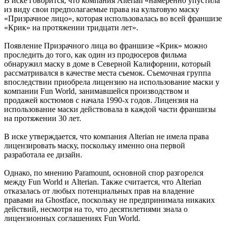
В иске говорится, что компания Alterian «намеренно упустила
из виду свои предполагаемые права на культовую маску
«Призрачное лицо», которая использовалась во всей франшизе
«Крик» на протяжении тридцати лет».
Появление Призрачного лица во франшизе «Крик» можно
проследить до того, как один из продюсеров фильма
обнаружил маску в доме в Северной Калифорнии, который
рассматривался в качестве места съемок. Съемочная группа
впоследствии приобрела лицензию на использование маски у
компании Fun World, занимавшейся производством и
продажей костюмов с начала 1990-х годов. Лицензия на
использование маски действовала в каждой части франшизы
на протяжении 30 лет.
В иске утверждается, что компания Alterian не имела права
лицензировать маску, поскольку именно она первой
разработала ее дизайн.
Однако, по мнению Paramount, основной спор разгорелся
между Fun World и Alterian. Также считается, что Alterian
отказалась от любых потенциальных прав на владение
правами на Ghostface, поскольку не предпринимала никаких
действий, несмотря на то, что десятилетиями знала о
лицензионных соглашениях Fun World.