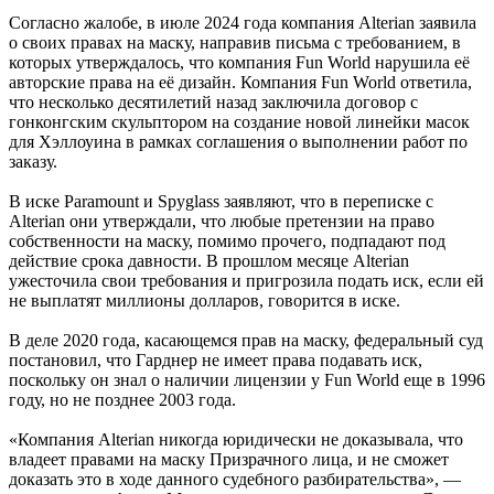
Согласно жалобе, в июле 2024 года компания Alterian заявила
о своих правах на маску, направив письма с требованием, в
которых утверждалось, что компания Fun World нарушила её
авторские права на её дизайн. Компания Fun World ответила,
что несколько десятилетий назад заключила договор с
гонконгским скульптором на создание новой линейки масок
для Хэллоуина в рамках соглашения о выполнении работ по
заказу.
В иске Paramount и Spyglass заявляют, что в переписке с
Alterian они утверждали, что любые претензии на право
собственности на маску, помимо прочего, подпадают под
действие срока давности. В прошлом месяце Alterian
ужесточила свои требования и пригрозила подать иск, если ей
не выплатят миллионы долларов, говорится в иске.
В деле 2020 года, касающемся прав на маску, федеральный суд
постановил, что Гарднер не имеет права подавать иск,
поскольку он знал о наличии лицензии у Fun World еще в 1996
году, но не позднее 2003 года.
«Компания Alterian никогда юридически не доказывала, что
владеет правами на маску Призрачного лица, и не сможет
доказать это в ходе данного судебного разбирательства», —