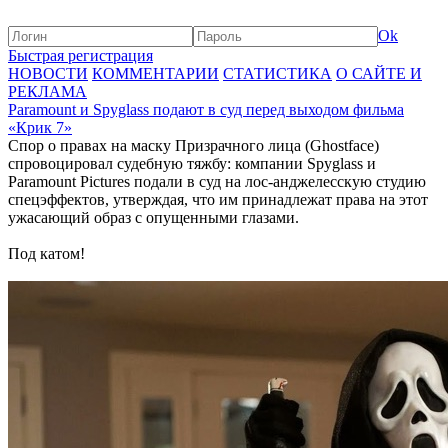
Ok
Быстрая регистрация
НОВОСТИ
КОММЕНТАРИИ
СТАТИСТИКА
О САЙТЕ И
РЕКЛАМА
Paramount и Spyglass подают в суд перед выходом фильма
«Крик 7»
Спор о правах на маску Призрачного лица (Ghostface)
спровоцировал судебную тяжбу: компании Spyglass и
Paramount Pictures подали в суд на лос-анджелесскую студию
спецэффектов, утверждая, что им принадлежат права на этот
ужасающий образ с опущенными глазами.
Под катом!