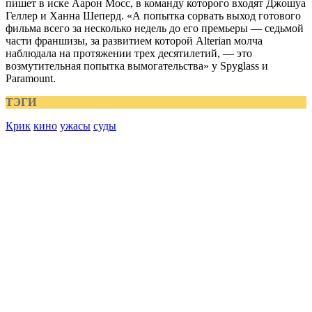
пишет в иске Аарон Мосс, в команду которого входят Джошуа
Геллер и Ханна Шеперд. «А попытка сорвать выход готового
фильма всего за несколько недель до его премьеры — седьмой
части франшизы, за развитием которой Alterian молча
наблюдала на протяжении трех десятилетий, — это
возмутительная попытка вымогательства» у Spyglass и
Paramount.
ТЭГИ
Крик
кино
ужасы
суды