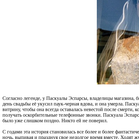
Согласно легенде, у Паскуалы Эспарсы, владелицы магазина, бы
день свадьбы её укусил паук-черная вдова, и она умерла. Паск
витрину, чтобы она всегда оставалась невестой после смерти, 
получать оскорбительные телефонные звонки. Паскуала Эспарс
было уже слишком поздно. Никто ей не поверил.
С годами эта история становилась все более и более фантасти
ночь, выпивая и празднуя свое недолгое время вместе. Ходят жу