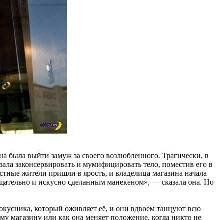
жна была выйти замуж за своего возлюбленного. Трагически, в
азала законсервировать и мумифицировать тело, поместив его в
естные жители пришли в ярость, и владелица магазина начала
щательно и искусно сделанным манекеном», — сказала она. Но
фокусника, который оживляет её, и они вдвоем танцуют всю
ему магазину или как она меняет положение, когда никто не