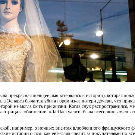
ла прекрасная дочь (её имя затерялось в истории), которая дол
уала Эспарса была так убита горем из-за потери дочери, что прик
которой не могла быть при жизни. Когда слух распространился, м
а отрицала обвинение. «Ла Паскуалита была всего лишь очень т
ческой, например, о ночных визитах влюбленного французского 
ткие истории о том, как её взгляд следит за покупателями по вс