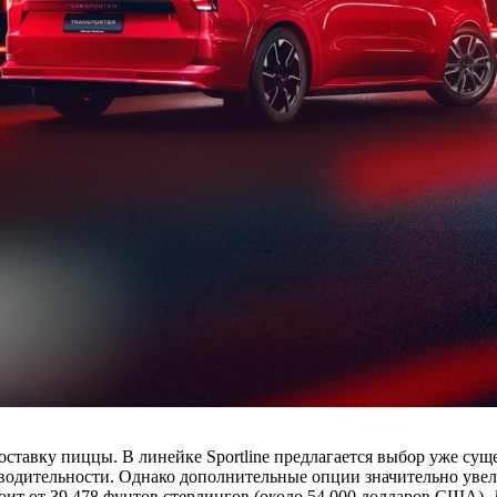
доставку пиццы. В линейке Sportline предлагается выбор уже с
зводительности. Однако дополнительные опции значительно уве
оит от 39 478 фунтов стерлингов (около 54 000 долларов США). 