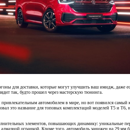
ргоны для доставки, которые могут улучшить ваш имидж, даже е
ядит так, будто прошел через мастерскую тюнинга.
мым привлекательным автомобилем в мире, но вот появился самы
вал это название для топовых комплектаций моделей T5 и T6, н
полнительных элементов, повышающих динамику: уникальные пер
 алмазной огранкой. Кроме того, автомобиль занижен на 29 мм