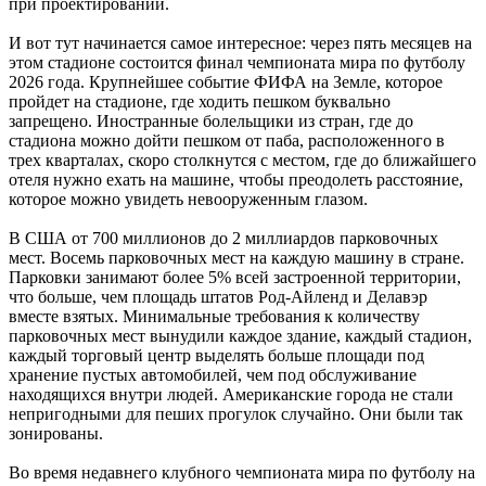
при проектировании.
И вот тут начинается самое интересное: через пять месяцев на
этом стадионе состоится финал чемпионата мира по футболу
2026 года. Крупнейшее событие ФИФА на Земле, которое
пройдет на стадионе, где ходить пешком буквально
запрещено. Иностранные болельщики из стран, где до
стадиона можно дойти пешком от паба, расположенного в
трех кварталах, скоро столкнутся с местом, где до ближайшего
отеля нужно ехать на машине, чтобы преодолеть расстояние,
которое можно увидеть невооруженным глазом.
В США от 700 миллионов до 2 миллиардов парковочных
мест. Восемь парковочных мест на каждую машину в стране.
Парковки занимают более 5% всей застроенной территории,
что больше, чем площадь штатов Род-Айленд и Делавэр
вместе взятых. Минимальные требования к количеству
парковочных мест вынудили каждое здание, каждый стадион,
каждый торговый центр выделять больше площади под
хранение пустых автомобилей, чем под обслуживание
находящихся внутри людей. Американские города не стали
непригодными для пеших прогулок случайно. Они были так
зонированы.
Во время недавнего клубного чемпионата мира по футболу на